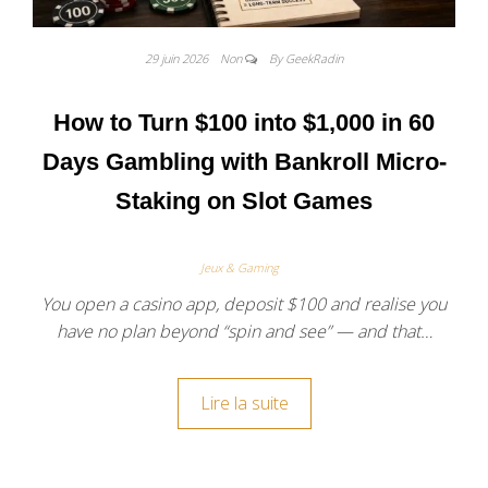
29 juin 2026
Non
By GeekRadin
How to Turn $100 into $1,000 in 60
Days Gambling with Bankroll Micro-
Staking on Slot Games
Jeux & Gaming
You open a casino app, deposit $100 and realise you
have no plan beyond “spin and see” — and that…
Lire la suite