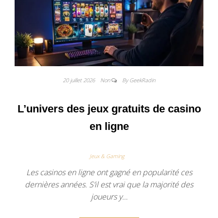
20 juillet 2026
Non
By GeekRadin
L’univers des jeux gratuits de casino
en ligne
Jeux & Gaming
Les casinos en ligne ont gagné en popularité ces
dernières années. S’il est vrai que la majorité des
joueurs y…