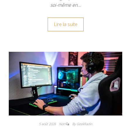
soi-même en…
Lire la suite
5 août 2026
Non
By GeekRadin