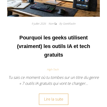
9 juillet 2026
Non
By GeekRadin
Pourquoi les geeks utilisent
(vraiment) les outils IA et tech
gratuits
High-Tech
Tu sais ce moment où tu tombes sur un titre du genre
« 7 outils IA gratuits qui vont te changer…
Lire la suite