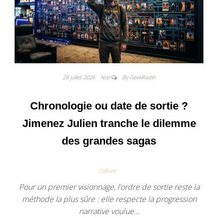
28 juillet 2026
Non
By GeekRadin
Chronologie ou date de sortie ?
Jimenez Julien tranche le dilemme
des grandes sagas
Culture
Pour un premier visionnage, l’ordre de sortie reste la
méthode la plus sûre : elle respecte la progression
narrative voulue…