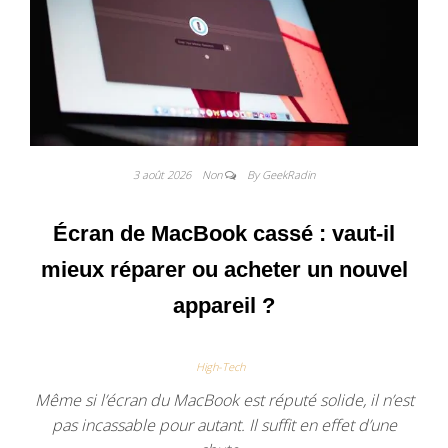
3 août 2026
Non
By GeekRadin
Écran de MacBook cassé : vaut-il
mieux réparer ou acheter un nouvel
appareil ?
High-Tech
Même si l’écran du MacBook est réputé solide, il n’est
pas incassable pour autant. Il suffit en effet d’une