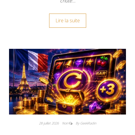
chute…
Lire la suite
28 juillet 2026
Non
By GeekRadin