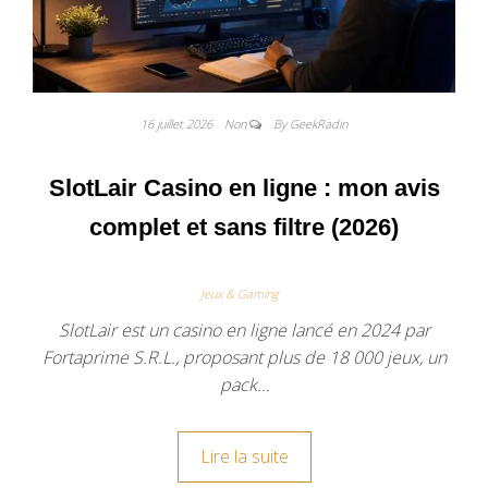
16 juillet 2026
Non
By GeekRadin
SlotLair Casino en ligne : mon avis
complet et sans filtre (2026)
Jeux & Gaming
SlotLair est un casino en ligne lancé en 2024 par
Fortaprime S.R.L., proposant plus de 18 000 jeux, un
pack…
Lire la suite