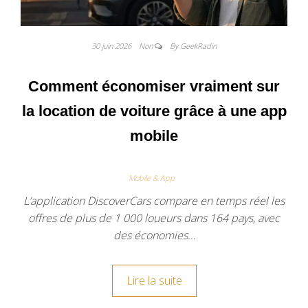
30 juin 2026
Non
By GeekRadin
Comment économiser vraiment sur
la location de voiture grâce à une app
mobile
Mobile & App
L’application DiscoverCars compare en temps réel les
offres de plus de 1 000 loueurs dans 164 pays, avec
des économies…
Lire la suite