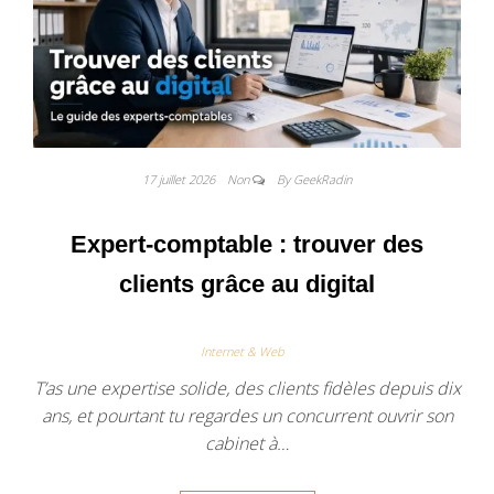
17 juillet 2026
Non
By GeekRadin
Expert-comptable : trouver des
clients grâce au digital
Internet & Web
T’as une expertise solide, des clients fidèles depuis dix
ans, et pourtant tu regardes un concurrent ouvrir son
cabinet à…