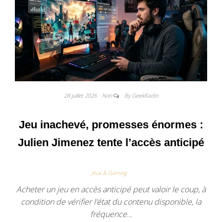
28 juillet 2026
Non
By GeekRadin
Jeu inachevé, promesses énormes :
Julien Jimenez tente l’accès anticipé
Jeux & Gaming
Acheter un jeu en accès anticipé peut valoir le coup, à
condition de vérifier l’état du contenu disponible, la
fréquence…