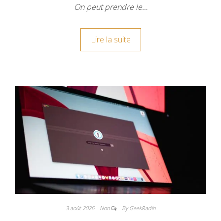
On peut prendre le…
Lire la suite
3 août 2026
Non
By GeekRadin