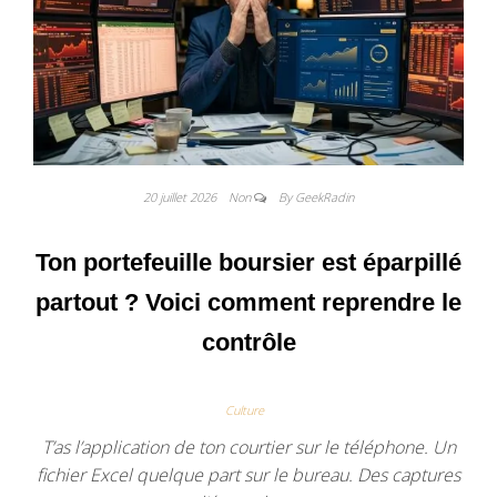
20 juillet 2026
Non
By GeekRadin
Ton portefeuille boursier est éparpillé
partout ? Voici comment reprendre le
contrôle
Culture
T’as l’application de ton courtier sur le téléphone. Un
fichier Excel quelque part sur le bureau. Des captures