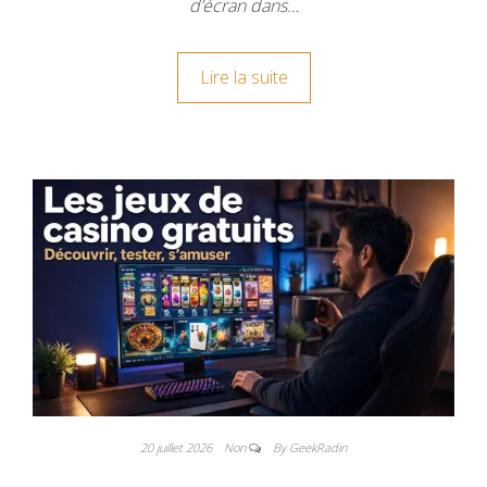
d’écran dans…
Lire la suite
20 juillet 2026
Non
By GeekRadin