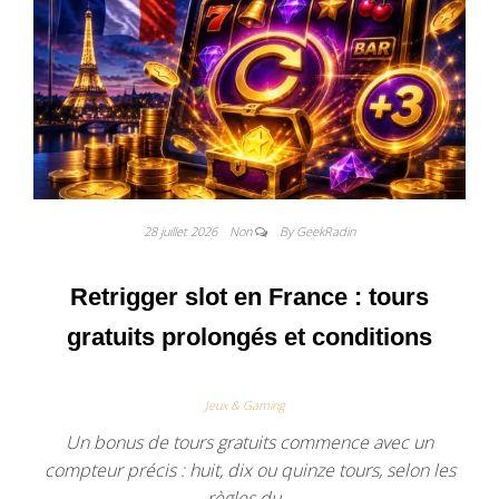
28 juillet 2026
Non
By GeekRadin
Retrigger slot en France : tours
gratuits prolongés et conditions
Jeux & Gaming
Un bonus de tours gratuits commence avec un
compteur précis : huit, dix ou quinze tours, selon les
règles du…