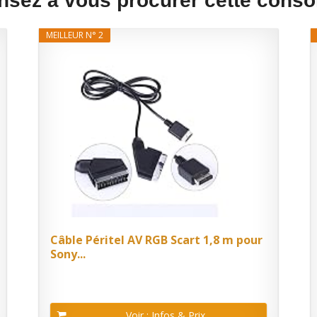
nsez à vous procurer cette consol
MEILLEUR N° 2
Câble Péritel AV RGB Scart 1,8 m pour
Sony...
Voir : Infos & Prix