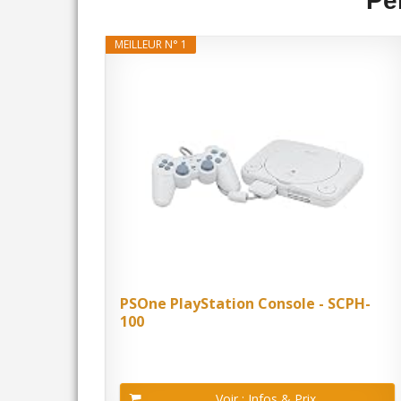
Pe
MEILLEUR N° 1
PSOne PlayStation Console - SCPH-
100
Voir : Infos & Prix