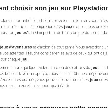
t choisir son jeu sur Playstatio
st alors important de les choisir correctement tout en ayant à l’e
alement très faciles à comprendre. Ces
jeux
n’offrent pas un exce
hoisir un
jeu ps1
, il est important de tenir compte du format du
.
jeux d’aventures
et d’action de tout genre. Vous avez donc un
e vos attentes, il faudra considérer les avis de ceux qui ont déj
s sur chaque
jeu
.
lement suivre quelques vidéos tuto ou des extraits du
jeu
afin d
pas besoin d’avoir un aperçu, choisissez plutôt une catégorie qu
’excellentes qualités, vous pouvez trouver quelques
jeux
qui v
us offre un excellent rapport qualité/prix.