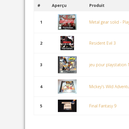
#
Aperçu
Produit
1
Metal gear solid - Pla
2
Resident Evil 3
3
jeu pour playstation
4
Mickey's Wild Adventu
5
Final Fantasy 9