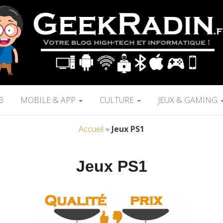
B
MOBILE & APP
CULTURE
JEUX & GAMING
Accueil
»
Jeux PS1
Jeux PS1