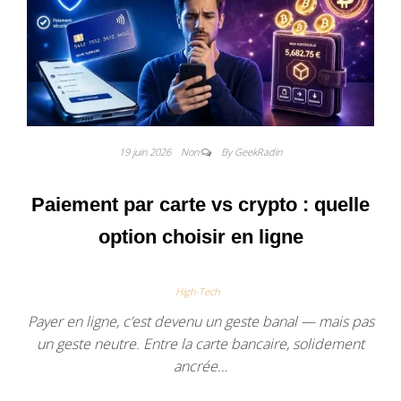
19 juin 2026
Non
By GeekRadin
Paiement par carte vs crypto : quelle
option choisir en ligne
High-Tech
Payer en ligne, c’est devenu un geste banal — mais pas
un geste neutre. Entre la carte bancaire, solidement
ancrée…