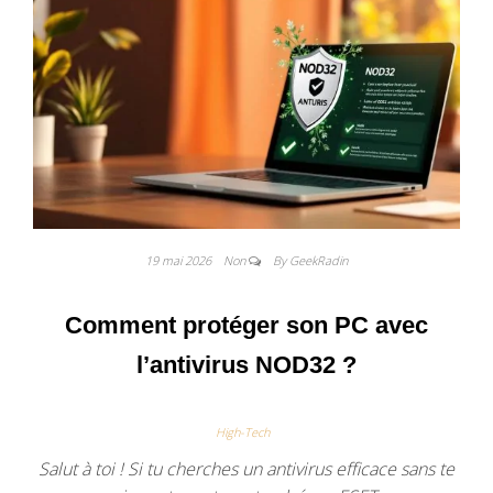
19 mai 2026
Non
By GeekRadin
Comment protéger son PC avec
l’antivirus NOD32 ?
High-Tech
Salut à toi ! Si tu cherches un antivirus efficace sans te