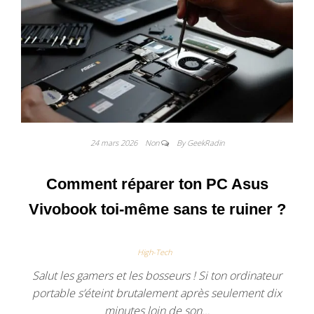
24 mars 2026
Non
By GeekRadin
Comment réparer ton PC Asus
Vivobook toi-même sans te ruiner ?
High-Tech
Salut les gamers et les bosseurs ! Si ton ordinateur
portable s’éteint brutalement après seulement dix
minutes loin de son…