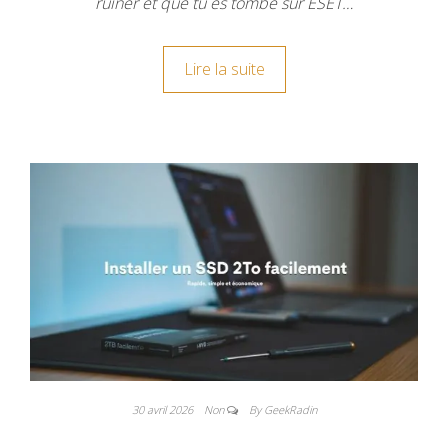
ruiner et que tu es tombé sur ESET…
Lire la suite
30 avril 2026
Non
By GeekRadin