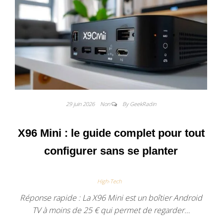
29 juin 2026
Non
By GeekRadin
X96 Mini : le guide complet pour tout
configurer sans se planter
High-Tech
Réponse rapide : La X96 Mini est un boîtier Android
TV à moins de 25 € qui permet de regarder…