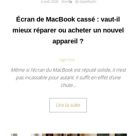
3 août 2026
Non
By GeekRadin
Écran de MacBook cassé : vaut-il
mieux réparer ou acheter un nouvel
appareil ?
High-Tech
Même si l’écran du MacBook est réputé solide, il n’est
pas incassable pour autant. Il suffit en effet d’une
chute…
Lire la suite