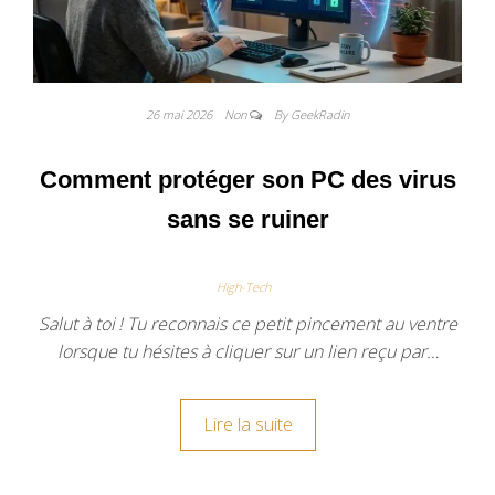
26 mai 2026
Non
By GeekRadin
Comment protéger son PC des virus
sans se ruiner
High-Tech
Salut à toi ! Tu reconnais ce petit pincement au ventre
lorsque tu hésites à cliquer sur un lien reçu par…
Lire la suite