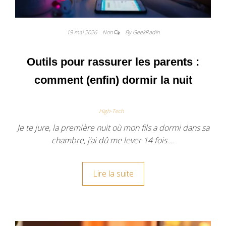
19 mai 2026
Non
By GeekRadin
Outils pour rassurer les parents :
comment (enfin) dormir la nuit
High-Tech
Je te jure, la première nuit où mon fils a dormi dans sa
chambre, j’ai dû me lever 14 fois.…
Lire la suite