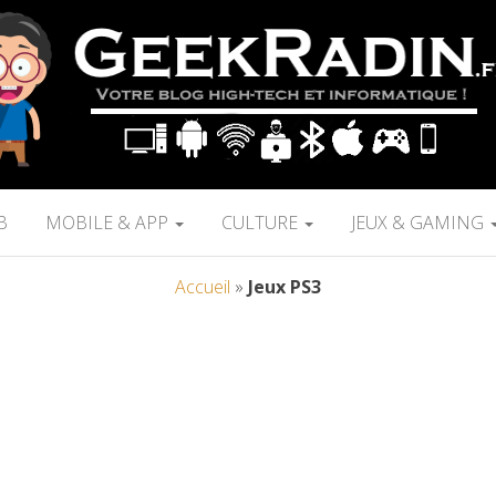
B
MOBILE & APP
CULTURE
JEUX & GAMING
Accueil
»
Jeux PS3