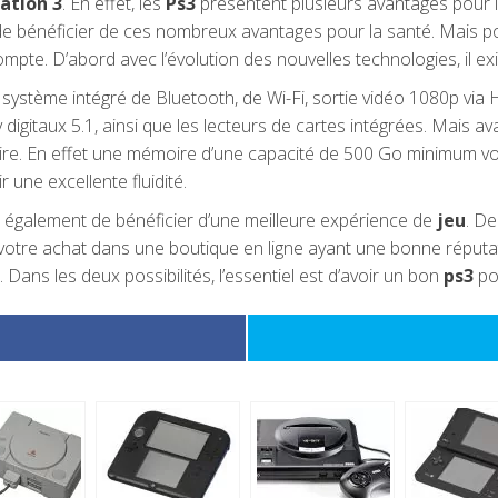
ation 3
. En effet, les
Ps3
présentent plusieurs avantages pour le
de bénéficier de ces nombreux avantages pour la santé. Mais 
ompte. D’abord avec l’évolution des nouvelles technologies, il ex
ystème intégré de Bluetooth, de Wi-Fi, sortie vidéo 1080p vi
igitaux 5.1, ainsi que les lecteurs de cartes intégrées. Mais av
moire. En effet une mémoire d’une capacité de 500 Go minimum 
une excellente fluidité.
 également de bénéficier d’une meilleure expérience de
jeu
. De
er votre achat dans une boutique en ligne ayant une bonne répu
Dans les deux possibilités, l’essentiel est d’avoir un bon
ps3
pou