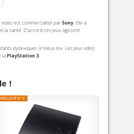
 vidéo est commercialisé par
Sony
. Elle a
 et la santé. D’accord ces jeux agissent
nfants dyslexiques à mieux lire. Les jeux vidéo
e la
PlayStation 3
.
e !
MEILLEUR N° 3