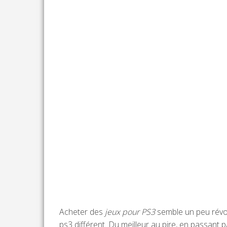
Acheter des
jeux pour PS3
semble un peu révolu
ps3 différent. Du meilleur au pire, en passant p