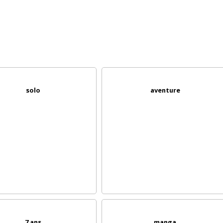
solo
aventure
7 ans
manga