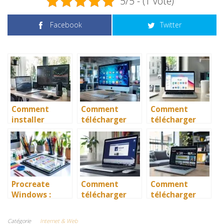
5/5 - (1 vote)
Facebook
Twitter
Comment
Comment
Comment
installer
télécharger
télécharger
Google Home
gratuitement
Play Store pour
sur PC et Mac
l’App Store
PC (Windows)
pour PC
10 et Mac ?
Procreate
Comment
Comment
Windows :
télécharger
télécharger
Comment
des vidéos
Amazon Prime
Installer le
Facebook sur
Vidéo sur PC
Catégorie
Internet & Web