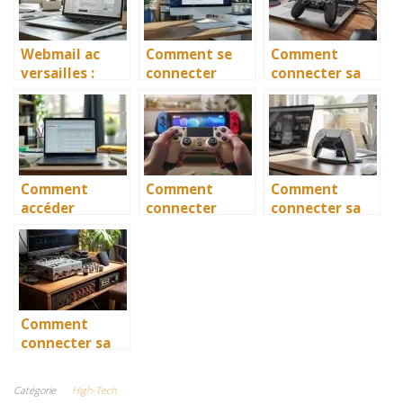
Webmail ac
Comment se
Comment
versailles :
connecter
connecter sa
comment se
facilement à
manette PS4
connecter
AOL Mail ?
sur PC et jouer
facilement
facilement
Comment
Comment
Comment
accéder
connecter
connecter sa
facilement à la
facilement une
manette PS5
messagerie
manette PS4
sur PC
académique
sur la Switch ?
facilement
Nancy Metz ?
Comment
connecter sa
Xbox 360 en
WiFi (avec ou
Catégorie
High-Tech
sans