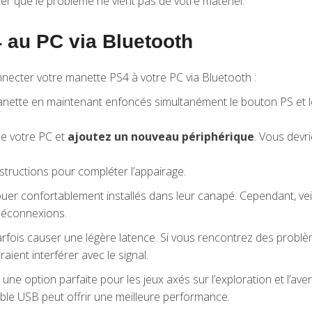
er que le problème ne vient pas de votre matériel.
 au PC via Bluetooth
onnecter votre manette PS4 à votre PC via Bluetooth :
nette en maintenant enfoncés simultanément le bouton PS et le
e votre PC et
ajoutez un nouveau périphérique
. Vous devr
nstructions pour compléter l’appairage.
uer confortablement installés dans leur canapé. Cependant, veill
 déconnexions.
parfois causer une légère latence. Si vous rencontrez des prob
aient interférer avec le signal.
 une option parfaite pour les jeux axés sur l’exploration et l’ave
câble USB peut offrir une meilleure performance.