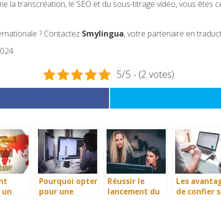
e la transcréation, le SEO et du sous-titrage vidéo, vous êtes c
ernationale ? Contactez
Smylingua
, votre partenaire en traduc
2024
5/5 - (2 votes)
nt
Pourquoi opter
Réussir le
Les avanta
 un
pour une
lancement du
de confier 
 de
agence digitale
site d’un
stratégie d
ion
en Suisse ?
restaurant à
communica