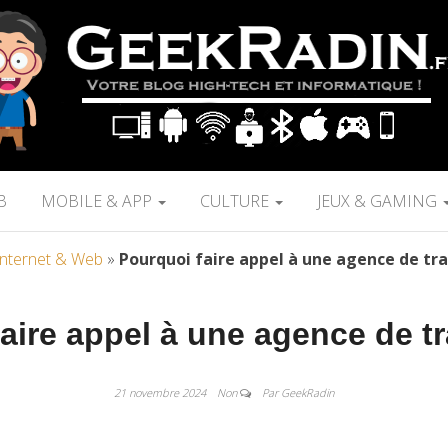
B
MOBILE & APP
CULTURE
JEUX & GAMING
Internet & Web
»
Pourquoi faire appel à une agence de tra
aire appel à une agence de t
21 novembre 2024
Non
Par GeekRadin