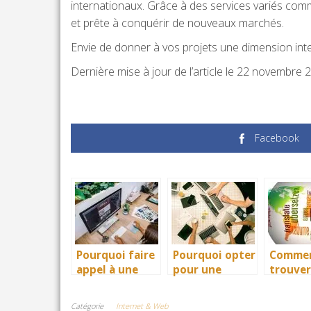
internationaux. Grâce à des services variés comm
et prête à conquérir de nouveaux marchés.
Envie de donner à vos projets une dimension int
Dernière mise à jour de l’article le 22 novembre 
Facebook
Pourquoi faire
Pourquoi opter
Comme
appel à une
pour une
trouver
agence web à
agence digitale
service
Lyon pour vos
?
traduct
Catégorie
Internet & Web