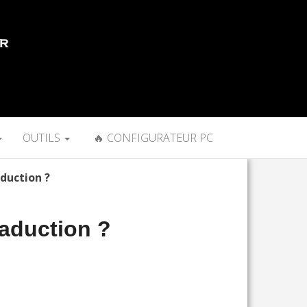
OUTILS
🔥 CONFIGURATEUR PC
duction ?
raduction ?