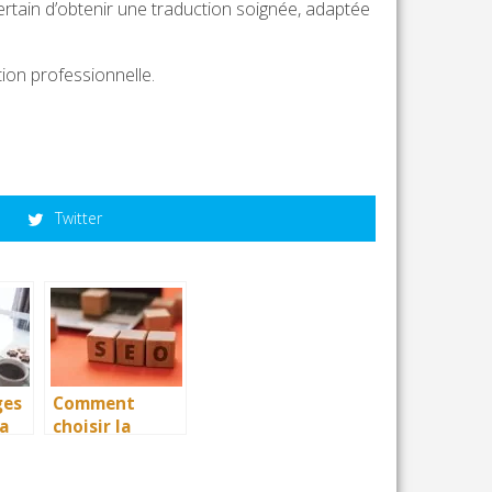
ertain d’obtenir une traduction soignée, adaptée
tion professionnelle.
Twitter
ges
Comment
sa
choisir la
e
bonne agence
tio
SEO pour gérer