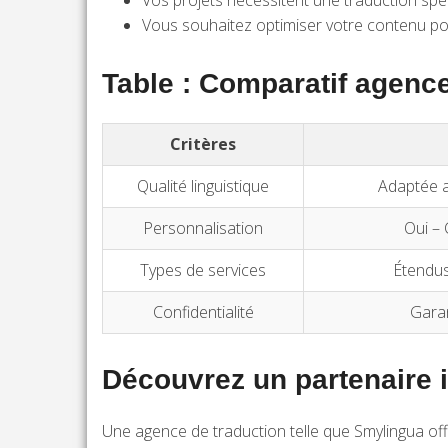
Vos projets nécessitent une traduction spéci
Vous souhaitez optimiser votre contenu pou
Table : Comparatif agence
Critères
Qualité linguistique
Adaptée a
Personnalisation
Oui – 
Types de services
Étendus 
Confidentialité
Garan
Découvrez un partenaire i
Une agence de traduction telle que Smylingua offr