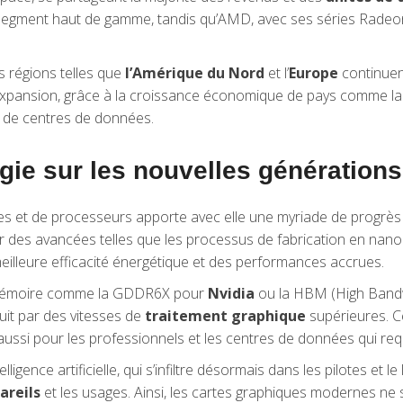
 segment haut de gamme, tandis qu’AMD, avec ses séries Radeon
s régions telles que
l’Amérique du Nord
et l’
Europe
continuent
expansion, grâce à la croissance économique de pays comme la C
 de centres de données.
ogie sur les nouvelles générations
s et de processeurs apporte avec elle une myriade de progrè
rer des avancées telles que les processus de fabrication en nano
eilleure efficacité énergétique et des performances accrues.
de mémoire comme la GDDR6X pour
Nvidia
ou la HBM (High Band
duit par des vitesses de
traitement graphique
supérieures. C
ussi pour les professionnels et les centres de données qui requ
ligence artificielle, qui s’infiltre désormais dans les pilotes et 
areils
et les usages. Ainsi, les cartes graphiques modernes ne