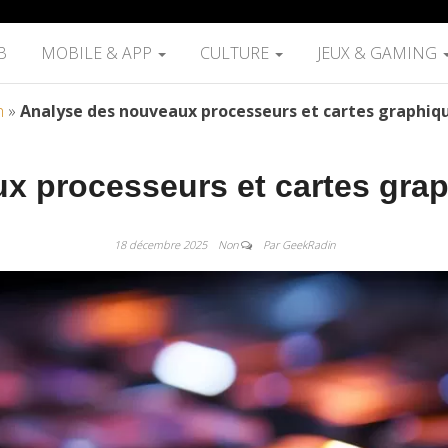
B
MOBILE & APP
CULTURE
JEUX & GAMING
h
»
Analyse des nouveaux processeurs et cartes graphiqu
x processeurs et cartes grap
18 décembre 2025
Non
Par GeekRadin