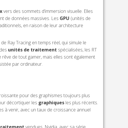
x
vers des sommets d’immersion visuelle. Elles
ement de données massives. Les
GPU
(unités de
ditionnels, en raison de leur architecture
e de Ray Tracing en temps réel, qui simule le
 des
unités de traitement
spécialisées, les RT
e rêve de tout gamer, mais elles sont également
sistée par ordinateur.
croissante pour des graphismes toujours plus
our décortiquer les
graphiques
les plus récents.
s à venir, avec un taux de croissance annuel
traitement
vendues. Nvidia, avec sa série