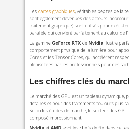
Les
cartes graphiques
, véritables pépites de la
sont également devenues des acteurs incontournab
traitement graphique) sont utilisés pour exécute
parallèle qui convient parfaitement au calcul de l’i
La gamme
GeForce RTX
de
Nvidia
illustre parf
comportement physique de la lumière pour apport
Cores et les Tensor Cores, qui accélèrent respec
plébiscitées par les professionnels pour des tâch
Les chiffres clés du mar
Le marché des GPU est un tableau dynamique, pei
détaillés et pour des traitements toujours plus 
Selon les études de marché, le secteur des GPU d
composé impressionnant.
Nvidia
et
AMD
sont les chefs de file dans cet e