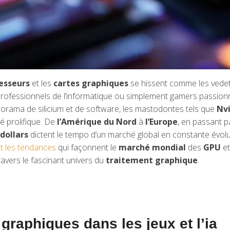
esseurs
et les
cartes graphiques
se hissent comme les vedett
rofessionnels de l’informatique ou simplement gamers passionn
norama de silicium et de software, les mastodontes tels que
Nvi
é prolifique. De
l’Amérique du Nord
à
l’Europe
, en passant p
 dollars
dictent le tempo d’un marché global en constante évolu
et les tendances
qui façonnent le
marché mondial
des
GPU
et
ravers le fascinant univers du
traitement graphique
.
graphiques dans les jeux et l’ia