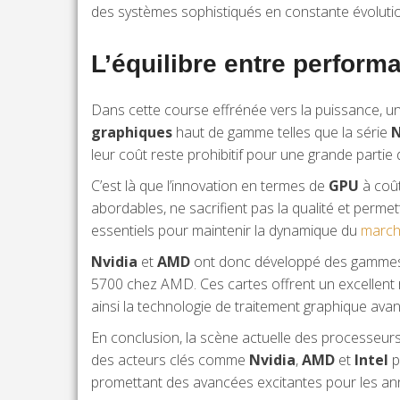
des systèmes sophistiqués en constante évoluti
L’équilibre entre performa
Dans cette course effrénée vers la puissance, un é
graphiques
haut de gamme telles que la série
N
leur coût reste prohibitif pour une grande partie d
C’est là que l’innovation en termes de
GPU
à coût
abordables, ne sacrifient pas la qualité et perm
essentiels pour maintenir la dynamique du
march
Nvidia
et
AMD
ont donc développé des gammes s
5700 chez AMD. Ces cartes offrent un excellent r
ainsi la technologie de traitement graphique av
En conclusion, la scène actuelle des processeurs
des acteurs clés comme
Nvidia
,
AMD
et
Intel
p
promettant des avancées excitantes pour les ann