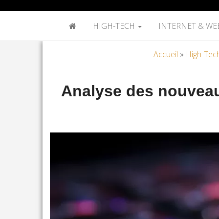
HIGH-TECH
INTERNET & WE
Accueil
»
High-Tec
Analyse des nouveau