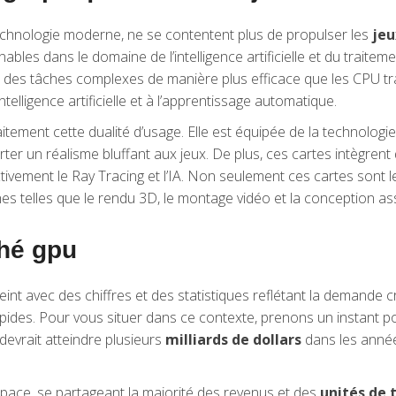
 technologie moderne, ne se contentent plus de propulser les
jeu
les dans le domaine de l’intelligence artificielle et du trait
r des tâches complexes de manière plus efficace que les CPU tra
ntelligence artificielle et à l’apprentissage automatique.
aitement cette dualité d’usage. Elle est équipée de la technologi
er un réalisme bluffant aux jeux. De plus, ces cartes intègrent
tivement le Ray Tracing et l’IA. Non seulement ces cartes sont l
es telles que le rendu 3D, le montage vidéo et la conception as
ché gpu
nt avec des chiffres et des statistiques reflétant la demande 
rapides. Pour vous situer dans ce contexte, prenons un instant p
evrait atteindre plusieurs
milliards de dollars
dans les année
space, se partageant la majorité des revenus et des
unités de 