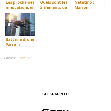
Les prochaines
Quels sont les
Netatmo :
innovations en
5 éléments de
Maison
matière de
conception des
Connectée –
réalité
logos High
Avis sur les
virtuelle à
Tech ?
Produits
suivre de près
Netatmo
en 2026
Batterie drone
Parrot :
comment bien
la choisir et
Catégorie
High-Tech
prolonger sa
durée de vie ?
GEEKRADIN.FR