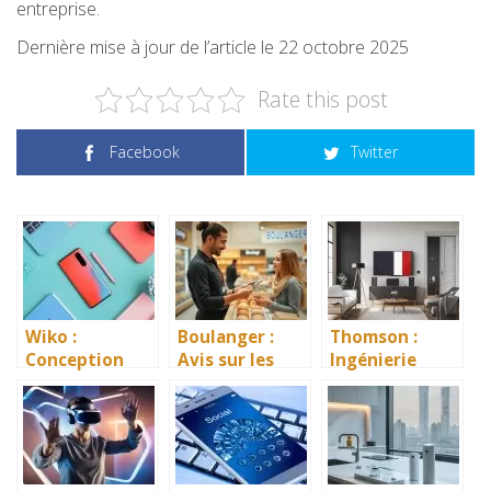
entreprise.
Dernière mise à jour de l’article le 22 octobre 2025
Rate this post
Facebook
Twitter
Wiko :
Boulanger :
Thomson :
Conception
Avis sur les
Ingénierie
Française –
Produits
Française –
Avis sur les
Avis sur les
Produits Wiko
Produits
Thomson