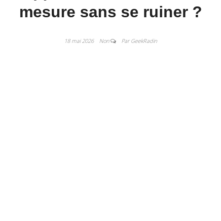
mesure sans se ruiner ?
18 mai 2026
Non
Par GeekRadin