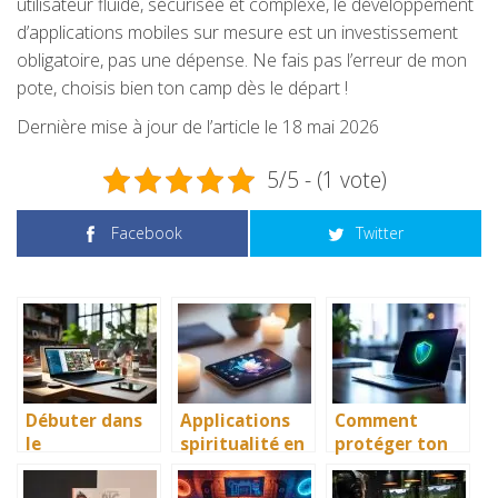
utilisateur fluide, sécurisée et complexe, le développement
d’applications mobiles sur mesure est un investissement
obligatoire, pas une dépense. Ne fais pas l’erreur de mon
pote, choisis bien ton camp dès le départ !
Dernière mise à jour de l’article le 18 mai 2026
5/5 - (1 vote)
Facebook
Twitter
Débuter dans
Applications
Comment
le
spiritualité en
protéger ton
développemen
2026 :
PC pendant 2
t
comment
ans sans te