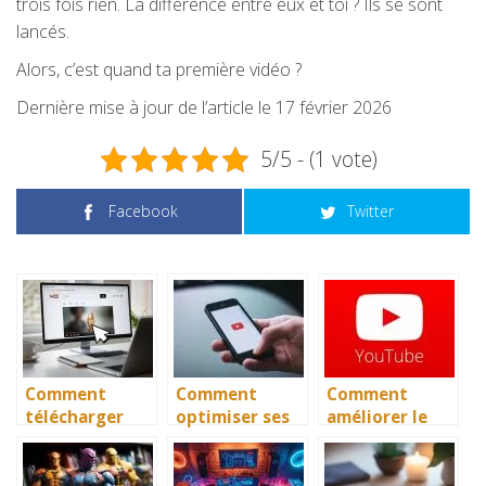
trois fois rien. La différence entre eux et toi ? Ils se sont
lancés.
Alors, c’est quand ta première vidéo ?
Dernière mise à jour de l’article le 17 février 2026
5/5 - (1 vote)
Facebook
Twitter
Comment
Comment
Comment
télécharger
optimiser ses
améliorer le
une vidéo de
vidéos pour le
classement des
YouTube sur
référencement
vidéos
PC sans logiciel
Youtube ?
youtube en