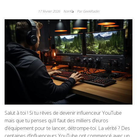
17 février 2026
Non
Par GeekRadin
Salut à toi ! Si tu rêves de devenir influenceur YouTube
mais que tu penses qu’il faut des milliers d’euros
d’équipement pour te lancer, détrompe-toi. La vérité ? Des
centaines d’influenceurs YouTube ont commencé avec un