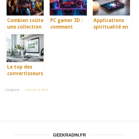
2026 ?
Combien coûte
PC gamer 3D :
Applications
une collection
comment
spiritualité en
de bandes
monter sa
2026 :
dessinées (et
config pour la
comment
comment la
modélisation
s’élever sans se
commencer
sans se ruiner
ruiner ?
avec 0€) ?
Le top des
convertisseurs
YouTube pour
clé USB
Catégorie
Internet & Web
gratuits
GEEKRADIN.FR