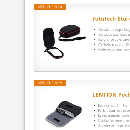
MEILLEUR N° 4
Fututech Étui
-Convient à Apple Mag
-La coque extérieure es
-La grande ouverture es
-Taille du produit : 13,
-Liste de colisage : sa
MEILLEUR N° 5
LENTION Poche
Deux tailles : S - 15 x
Parfait pour les disque
Le néoprène de haute q
Stockez facilement le
Soutenu par la garanti