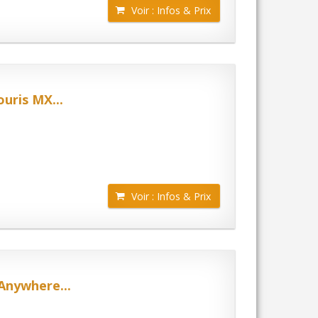
Voir : Infos & Prix
uris MX...
Voir : Infos & Prix
Anywhere...