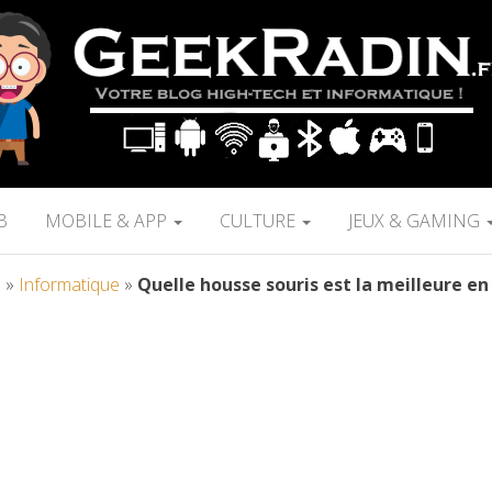
B
MOBILE & APP
CULTURE
JEUX & GAMING
l
»
Informatique
»
Quelle housse souris est la meilleure en