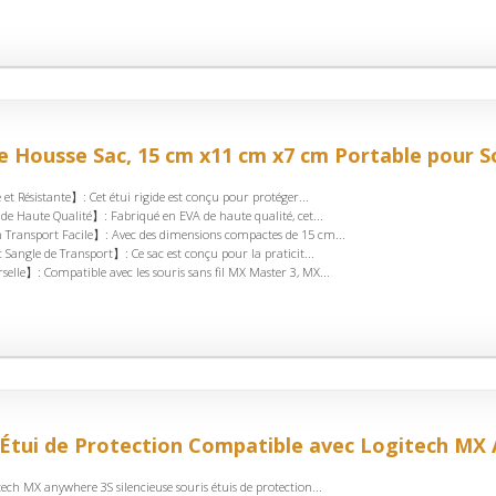
 Housse Sac, 15 cm x11 cm x7 cm Portable pour So
t Résistante】: Cet étui rigide est conçu pour protéger...
e Haute Qualité】: Fabriqué en EVA de haute qualité, cet...
Transport Facile】: Avec des dimensions compactes de 15 cm...
Sangle de Transport】: Ce sac est conçu pour la praticit...
elle】: Compatible avec les souris sans fil MX Master 3, MX...
Étui de Protection Compatible avec Logitech MX 
ech MX anywhere 3S silencieuse souris étuis de protection...