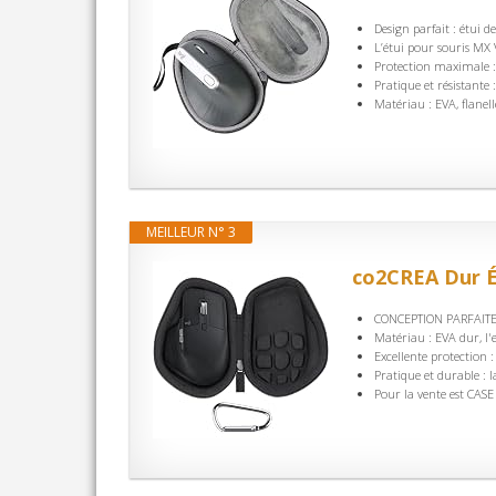
Design parfait : étui d
L’étui pour souris MX V
Protection maximale : 
Pratique et résistante :
Matériau : EVA, flanell
MEILLEUR N° 3
co2CREA Dur É
CONCEPTION PARFAITE: 
Matériau : EVA dur, l
Excellente protection :
Pratique et durable : la
Pour la vente est CASE 