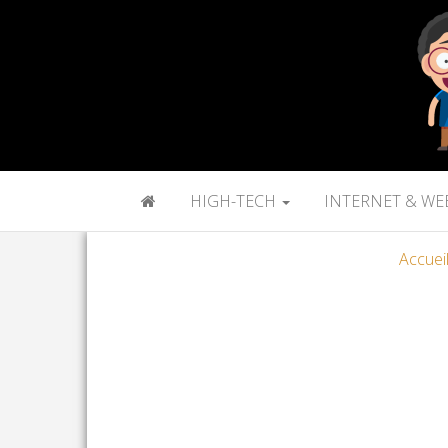
HIGH-TECH
INTERNET & WE
Accuei