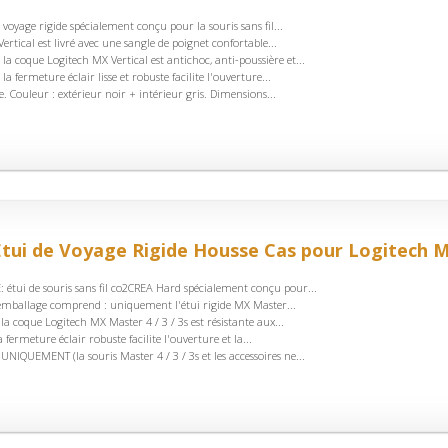
e voyage rigide spécialement conçu pour la souris sans fil...
ertical est livré avec une sangle de poignet confortable...
la coque Logitech MX Vertical est antichoc, anti-poussière et...
 la fermeture éclair lisse et robuste facilite l'ouverture...
e. Couleur : extérieur noir + intérieur gris. Dimensions...
tui de Voyage Rigide Housse Cas pour Logitech M
étui de souris sans fil co2CREA Hard spécialement conçu pour...
'emballage comprend : uniquement l'étui rigide MX Master...
 la coque Logitech MX Master 4 / 3 / 3s est résistante aux...
 fermeture éclair robuste facilite l'ouverture et la...
UNIQUEMENT (la souris Master 4 / 3 / 3s et les accessoires ne...