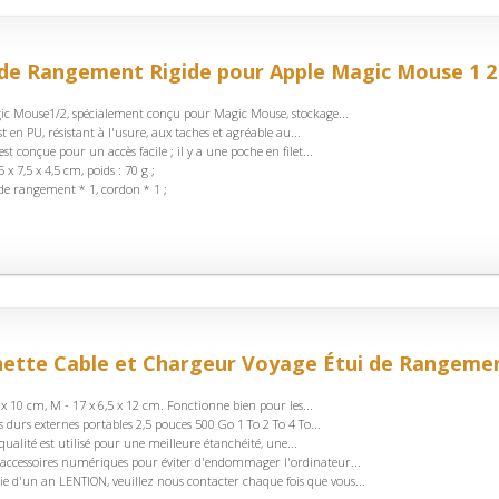
 de Rangement Rigide pour Apple Magic Mouse 1 2 
ic Mouse1/2, spécialement conçu pour Magic Mouse, stockage...
t en PU, résistant à l'usure, aux taches et agréable au...
t conçue pour un accès facile ; il y a une poche en filet...
5 x 7,5 x 4,5 cm, poids : 70 g ;
c de rangement * 1, cordon * 1 ;
tte Cable et Chargeur Voyage Étui de Rangement,
 4 x 10 cm, M - 17 x 6,5 x 12 cm. Fonctionne bien pour les...
s durs externes portables 2,5 pouces 500 Go 1 To 2 To 4 To...
ualité est utilisé pour une meilleure étanchéité, une...
s accessoires numériques pour éviter d'endommager l'ordinateur...
e d'un an LENTION, veuillez nous contacter chaque fois que vous...