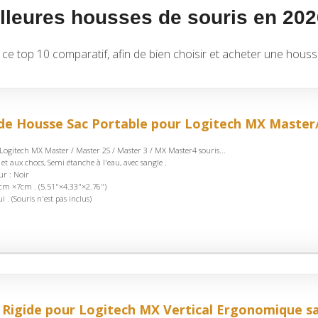
lleures housses de souris en 202
e top 10 comparatif, afin de bien choisir et acheter une housse
e Housse Sac Portable pour Logitech MX Master/
Logitech MX Master / Master 2S / Master 3 / MX Master4 souris...
 et aux chocs, Semi étanche à l'eau, avec sangle .
ur : Noir
m ×7cm . (5.51"×4.33"×2.76")
i . (Souris n'est pas inclus)
Rigide pour Logitech MX Vertical Ergonomique sans