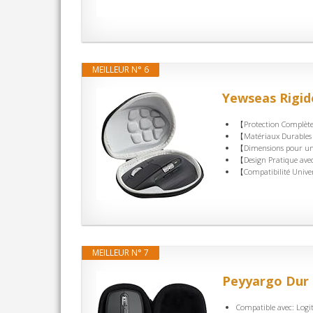
MEILLEUR N° 6
Yewseas Rigide
【Protection Complète e
【Matériaux Durables d
【Dimensions pour un 
【Design Pratique avec 
【Compatibilité Univers
MEILLEUR N° 7
Peyyargo Dur 
Compatible avec: Logit