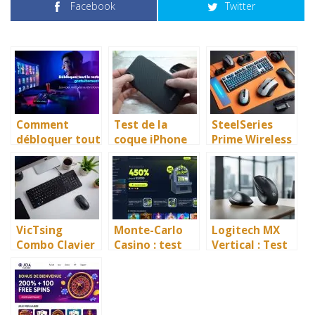
Facebook
Twitter
Comment
Test de la
SteelSeries
débloquer tout
coque iPhone
Prime Wireless
le multiversus
XS AER Karbon :
et Mini : le test
roster sur
Est-ce
d’un gamer
Steam pour 0€
vraiment une
(qui fait
bonne
attention à
protection ?
son budget)
VicTsing
Monte-Carlo
Logitech MX
Combo Clavier
Casino : test
Vertical : Test
+ Souris : Test,
complet et avis
et Avis
Avis en 2026
d’un geek radin
complet sur
cette souris
ergonomique