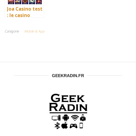
Joa Casino test
: le casino
français qui
vaut le détour
Catégorie
Mobile & App
?
GEEKRADIN.FR