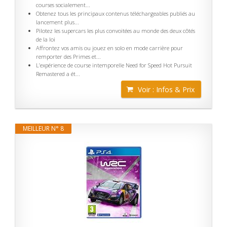
courses socialement...
Obtenez tous les principaux contenus téléchargeables publiés au
lancement plus...
Pilotez les supercars les plus convoitées au monde des deux côtés
de la loi
Affrontez vos amis ou jouez en solo en mode carrière pour
remporter des Primes et...
L’expérience de course intemporelle Need for Speed Hot Pursuit
Remastered a ét...
Voir : Infos & Prix
MEILLEUR N° 8