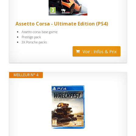
Assetto Corsa - Ultimate Edition (PS4)
Assetto corsa base game
Prestige pack
3X Porsche packs
Voir : Infos & Prix
MEILLEUR N° 4