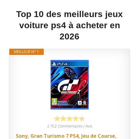
Top 10 des meilleurs jeux
voiture ps4 à acheter en
2026
MEILLEUR N° 1
2 702 Commentaires / Avis
Sony, Gran Turismo 7 PS4, Jeu de Course,