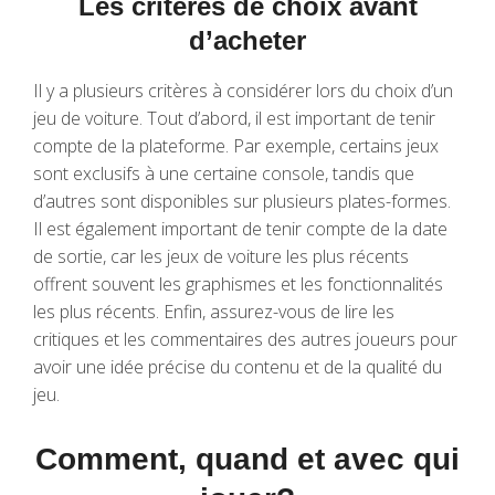
Les critères de choix avant
d’acheter
Il y a plusieurs critères à considérer lors du choix d’un
jeu de voiture. Tout d’abord, il est important de tenir
compte de la plateforme. Par exemple, certains jeux
sont exclusifs à une certaine console, tandis que
d’autres sont disponibles sur plusieurs plates-formes.
Il est également important de tenir compte de la date
de sortie, car les jeux de voiture les plus récents
offrent souvent les graphismes et les fonctionnalités
les plus récents. Enfin, assurez-vous de lire les
critiques et les commentaires des autres joueurs pour
avoir une idée précise du contenu et de la qualité du
jeu.
Comment, quand et avec qui