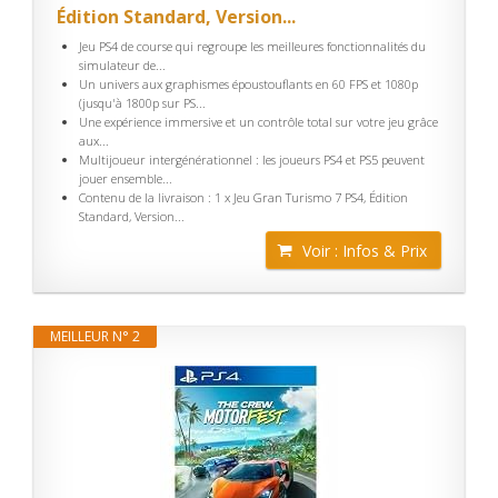
Édition Standard, Version...
Jeu PS4 de course qui regroupe les meilleures fonctionnalités du
simulateur de...
Un univers aux graphismes époustouflants en 60 FPS et 1080p
(jusqu'à 1800p sur PS...
Une expérience immersive et un contrôle total sur votre jeu grâce
aux...
Multijoueur intergénérationnel : les joueurs PS4 et PS5 peuvent
jouer ensemble...
Contenu de la livraison : 1 x Jeu Gran Turismo 7 PS4, Édition
Standard, Version...
Voir : Infos & Prix
MEILLEUR N° 2