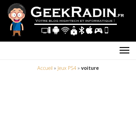
Accueil
»
Jeux PS4
»
voiture