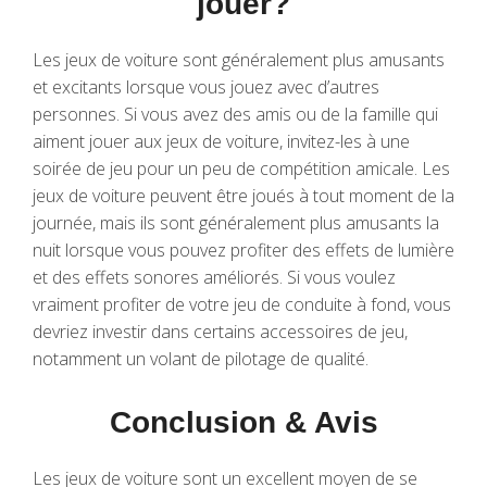
jouer?
Les jeux de voiture sont généralement plus amusants
et excitants lorsque vous jouez avec d’autres
personnes. Si vous avez des amis ou de la famille qui
aiment jouer aux jeux de voiture, invitez-les à une
soirée de jeu pour un peu de compétition amicale. Les
jeux de voiture peuvent être joués à tout moment de la
journée, mais ils sont généralement plus amusants la
nuit lorsque vous pouvez profiter des effets de lumière
et des effets sonores améliorés. Si vous voulez
vraiment profiter de votre jeu de conduite à fond, vous
devriez investir dans certains accessoires de jeu,
notamment un volant de pilotage de qualité.
Conclusion & Avis
Les jeux de voiture sont un excellent moyen de se