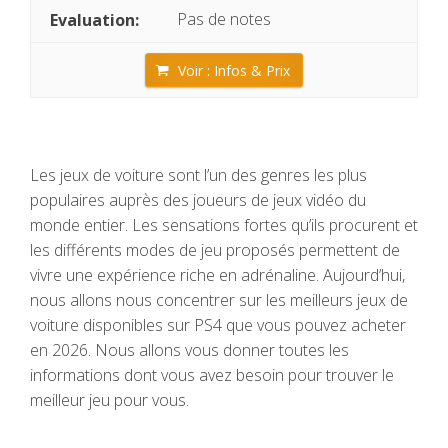
Pas de notes
Voir : Infos & Prix
Les jeux de voiture sont l’un des genres les plus
populaires auprès des joueurs de jeux vidéo du
monde entier. Les sensations fortes qu’ils procurent et
les différents modes de jeu proposés permettent de
vivre une expérience riche en adrénaline. Aujourd’hui,
nous allons nous concentrer sur les meilleurs jeux de
voiture disponibles sur PS4 que vous pouvez acheter
en 2026. Nous allons vous donner toutes les
informations dont vous avez besoin pour trouver le
meilleur jeu pour vous.