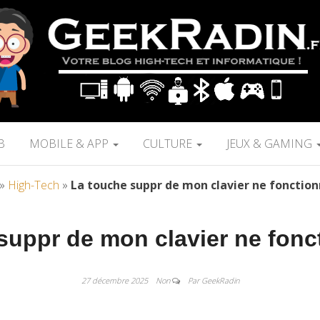
B
MOBILE & APP
CULTURE
JEUX & GAMING
»
High-Tech
»
La touche suppr de mon clavier ne fonction
suppr de mon clavier ne fonc
27 décembre 2025
Non
Par GeekRadin