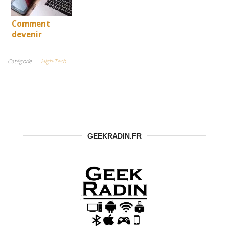
high-tech
votre gestion
du temps
Comment
devenir
testeur high-
tech et essayer
Catégorie
High-Tech
des produits
gratuitement ?
GEEKRADIN.FR