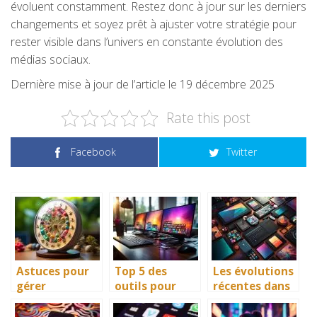
évoluent constamment. Restez donc à jour sur les derniers
changements et soyez prêt à ajuster votre stratégie pour
rester visible dans l’univers en constante évolution des
médias sociaux.
Dernière mise à jour de l’article le 19 décembre 2025
Rate this post
Facebook
Twitter
Astuces pour
Top 5 des
Les évolutions
gérer
outils pour
récentes dans
efficacement
planifier et
le domaine des
votre temps
automatiser
réseaux