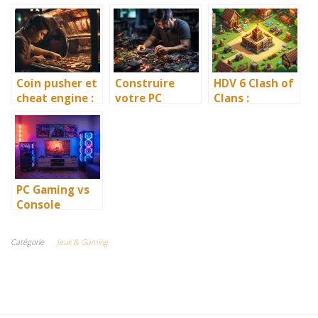
niveaux et
complet pour
qui décourage
villages dans
dominer sans
les attaquants
Coin Master?
dépenser
?
Coin pusher et
Construire
HDV 6 Clash of
cheat engine :
votre PC
Clans :
l’astuce qui
Gaming sur
stratégies et
marche (ou
mesure : la
astuces pour
pas)
config
dominer
optimale pour
respecter
votre budget
PC Gaming vs
Console
Gaming – Quel
choix est le
Catégorie
Jeux & Gaming
meilleur pour
moi ?