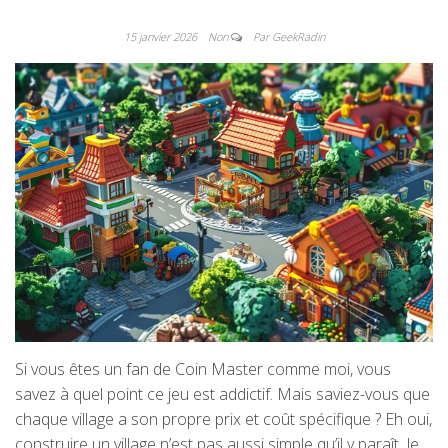
15 janvier 2026
Non
Par GeekRadin
Si vous êtes un fan de Coin Master comme moi, vous
savez à quel point ce jeu est addictif. Mais saviez-vous que
chaque village a son propre prix et coût spécifique ? Eh oui,
construire un village n’est pas aussi simple qu’il y paraît. Je