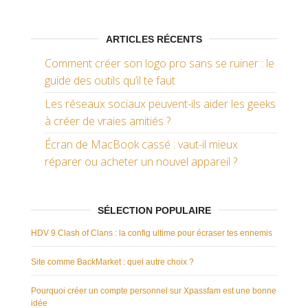
ARTICLES RÉCENTS
Comment créer son logo pro sans se ruiner : le
guide des outils qu’il te faut
Les réseaux sociaux peuvent-ils aider les geeks
à créer de vraies amitiés ?
Écran de MacBook cassé : vaut-il mieux
réparer ou acheter un nouvel appareil ?
SÉLECTION POPULAIRE
HDV 9 Clash of Clans : la config ultime pour écraser tes ennemis
Site comme BackMarket : quel autre choix ?
Pourquoi créer un compte personnel sur Xpassfam est une bonne
idée