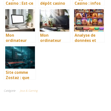
Casino : Est-ce
dépôt casino
Casino : infos
le bon choix ?
2026 : les codes
utiles et
gratuits à ne
conseils pour
pas rater !
jouer malin en
ligne
Mon
Mon
Analyse de
ordinateur
ordinateur
données et
portable
Lenovo
personnalisati
s’allume mais
s’allume mais
on dans les
l’écran reste
l’écran reste
casinos en
blanc
noir
ligne
Site comme
Zostaz : que
faire si il ne
fonctionne
Catégorie
Jeux & Gaming
plus ?