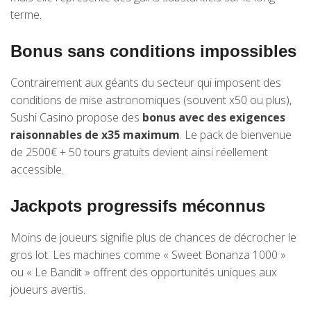
terme.
Bonus sans conditions impossibles
Contrairement aux géants du secteur qui imposent des
conditions de mise astronomiques (souvent x50 ou plus),
Sushi Casino propose des
bonus avec des exigences
raisonnables de x35 maximum
. Le pack de bienvenue
de 2500€ + 50 tours gratuits devient ainsi réellement
accessible.
Jackpots progressifs méconnus
Moins de joueurs signifie plus de chances de décrocher le
gros lot. Les machines comme « Sweet Bonanza 1000 »
ou « Le Bandit » offrent des opportunités uniques aux
joueurs avertis.