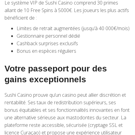
Le système VIP de Sushi Casino comprend 30 primes
allant de 10 Free Spins à 5000€. Les joueurs les plus actifs
bénéficient de :
Limites de retrait augmentées (jusqu’à 40 000€/mois)
Gestionnaire personnel dédié
Cashback surprises exclusifs
Bonus en espèces réguliers
Votre passeport pour des
gains exceptionnels
Sushi Casino prouve qu’un casino peut allier discrétion et
rentabilité. Ses taux de redistribution supérieurs, ses
bonus équitables et ses fonctionnalités innovantes en font
une alternative sérieuse aux mastodontes du secteur. La
plateforme reste accessible, sécurisée (cryptage SSL et
licence Curaçao) et propose une expérience utilisateur