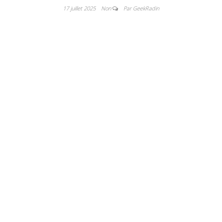
17 juillet 2025
Non
Par GeekRadin