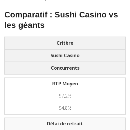
Comparatif : Sushi Casino vs
les géants
Critère
Sushi Casino
Concurrents
RTP Moyen
97,2%
94,8%
Délai de retrait