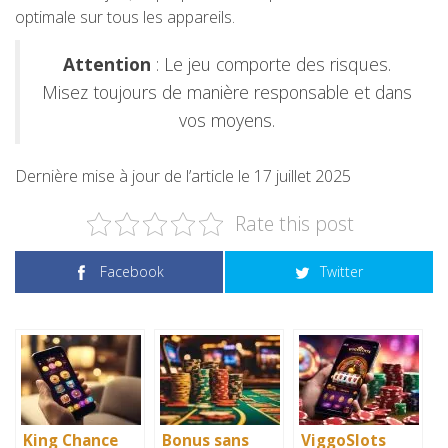
optimale sur tous les appareils.
Attention
: Le jeu comporte des risques.
Misez toujours de manière responsable et dans
vos moyens.
Dernière mise à jour de l’article le 17 juillet 2025
Rate this post
Facebook
Twitter
King Chance
Bonus sans
ViggoSlots