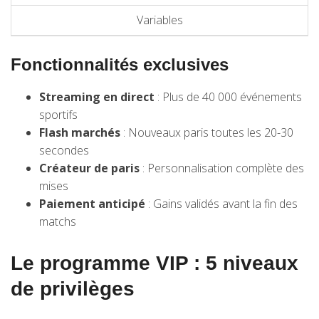
Variables
Fonctionnalités exclusives
Streaming en direct
: Plus de 40 000 événements
sportifs
Flash marchés
: Nouveaux paris toutes les 20-30
secondes
Créateur de paris
: Personnalisation complète des
mises
Paiement anticipé
: Gains validés avant la fin des
matchs
Le programme VIP : 5 niveaux
de privilèges