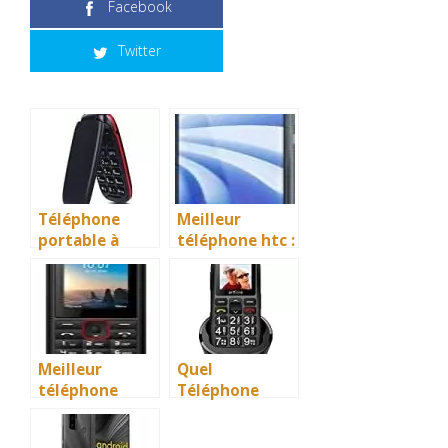
Facebook
Twitter
Téléphone
Meilleur
portable à
téléphone htc :
clapet : Quel
Que choisir et
est le meilleur
acheter en
en 2026 ?
2026 ?
Meilleur
Quel
téléphone
Téléphone
chantier 2026 :
Portable
Que choisir ?
Grosse Touche