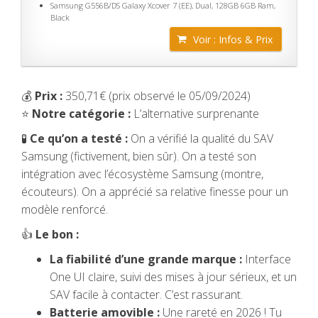
Samsung G556B/DS Galaxy Xcover 7 (EE), Dual, 128GB 6GB Ram,
Black
Voir : Infos & Prix
💰
Prix :
350,71€ (prix observé le 05/09/2024)
⭐
Notre catégorie :
L’alternative surprenante
🧪
Ce qu’on a testé :
On a vérifié la qualité du SAV
Samsung (fictivement, bien sûr). On a testé son
intégration avec l’écosystème Samsung (montre,
écouteurs). On a apprécié sa relative finesse pour un
modèle renforcé.
👍
Le bon :
La fiabilité d’une grande marque :
Interface
One UI claire, suivi des mises à jour sérieux, et un
SAV facile à contacter. C’est rassurant.
Batterie amovible :
Une rareté en 2026 ! Tu