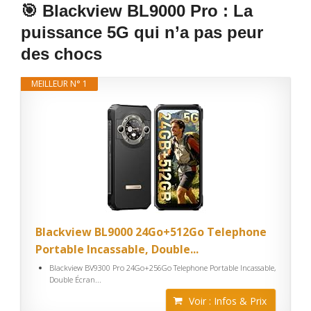
🎯 Blackview BL9000 Pro : La
puissance 5G qui n’a pas peur
des chocs
MEILLEUR N° 1
Blackview BL9000 24Go+512Go Telephone
Portable Incassable, Double...
Blackview BV9300 Pro 24Go+256Go Telephone Portable Incassable,
Double Écran...
Voir : Infos & Prix