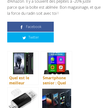
d’Amazon. Il y a souvent des pépites à -20% juste
parce que la boîte est abîmée. Bon magasinage, et que
la force du radin soit avec toi !
Facebook
Twitter
Quel est le
Smartphone
meilleur
senior : Quel
smartphone
est le meilleur
crosscall de
en 2026 ?
2026 ?