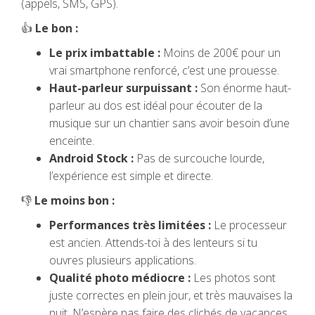
(appels, SMS, GPS).
👍
Le bon :
Le prix imbattable :
Moins de 200€ pour un
vrai smartphone renforcé, c’est une prouesse.
Haut-parleur surpuissant :
Son énorme haut-
parleur au dos est idéal pour écouter de la
musique sur un chantier sans avoir besoin d’une
enceinte.
Android Stock :
Pas de surcouche lourde,
l’expérience est simple et directe.
👎
Le moins bon :
Performances très limitées :
Le processeur
est ancien. Attends-toi à des lenteurs si tu
ouvres plusieurs applications.
Qualité photo médiocre :
Les photos sont
juste correctes en plein jour, et très mauvaises la
nuit. N’espère pas faire des clichés de vacances