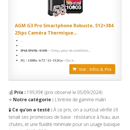
AGM G3 Pro Smartphone Robuste, 512×384
25ips Caméra Thermique...
...
...
𝐈𝐏𝟔𝟖/𝐈𝐏𝟔𝟗𝐊+𝟖𝟏𝟎𝐇— Conçu pour les conditions...
...
𝟓𝐆 / 𝟏𝟐𝟎𝐇𝐳 /𝟔,𝟕𝟐"/𝟏𝟐+𝟓𝟏𝟐𝐆𝐨—Qui a...
Voir : Infos & Prix
💰
Prix :
199,99€ (prix observé le 05/09/2024)
⭐
Notre catégorie :
L’entrée de gamme malin
🧪
Ce qu’on a testé :
À ce prix, on a surtout vérifié s’il
tenait ses promesses de base : résistance à l’eau, aux
chutes, et une fluidité minimale pour un usage basique