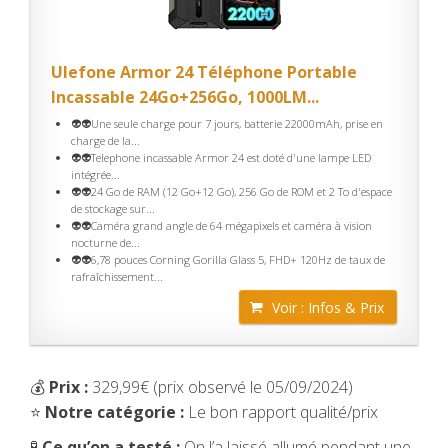
Ulefone Armor 24 Téléphone Portable
Incassable 24Go+256Go, 1000LM...
👽👽Une seule charge pour 7 jours, batterie 22000mAh, prise en
charge de la...
👽👽Telephone incassable Armor 24 est doté d'une lampe LED
intégrée...
👽👽24 Go de RAM (12 Go+12 Go), 256 Go de ROM et 2 To d'espace
de stockage sur...
👽👽Caméra grand angle de 64 mégapixels et caméra à vision
nocturne de...
👽👽6,78 pouces Corning Gorilla Glass 5, FHD+ 120Hz de taux de
rafraîchissement...
Voir : Infos & Prix
💰
Prix :
329,99€ (prix observé le 05/09/2024)
⭐
Notre catégorie :
Le bon rapport qualité/prix
🧪
Ce qu’on a testé :
On l’a laissé allumé pendant une