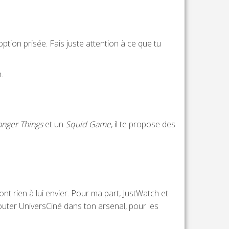
tion prisée. Fais juste attention à ce que tu
.
anger Things
et un
Squid Game
, il te propose des
nt rien à lui envier. Pour ma part, JustWatch et
outer UniversCiné dans ton arsenal, pour les