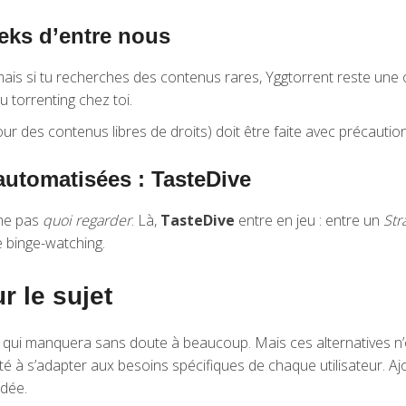
eks d’entre nous
ais si tu recherches des contenus rares, Yggtorrent reste une op
u torrenting chez toi.
our des contenus libres de droits) doit être faite avec précaution
utomatisées : TasteDive
ême pas
quoi regarder
. Là,
TasteDive
entre en jeu : entre un
Str
e binge-watching.
r le sujet
ve qui manquera sans doute à beaucoup. Mais ces alternatives n’o
 à s’adapter aux besoins spécifiques de chaque utilisateur. Aj
idée.