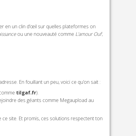
uver en un clin d’œil sur quelles plateformes on
aissance
ou une nouveauté comme
L’amour Ouf
;
adresse. En fouillant un peu, voici ce qu’on sait :
ns comme
tilgaf.fr
).
arti rejoindre des géants comme Megaupload au
e ce site. Et promis, ces solutions respectent ton