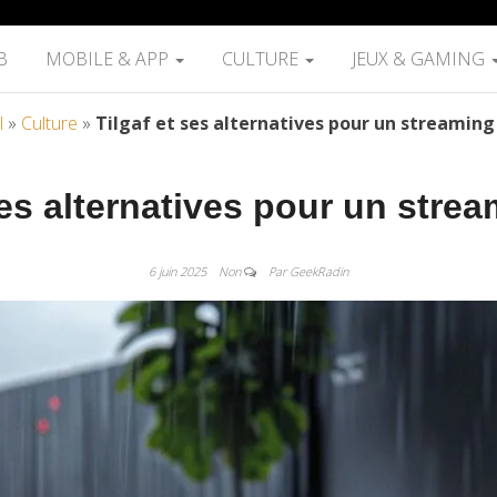
B
MOBILE & APP
CULTURE
JEUX & GAMING
l
»
Culture
»
Tilgaf et ses alternatives pour un streaming
ses alternatives pour un stre
6 juin 2025
Non
Par GeekRadin