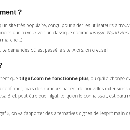
ement ?
 ?) un site très populaire, conçu pour aider les utilisateurs à tro
maginons que tu veux voir un classique comme
Jurassic World Ren
ça marche…).
tu te demandes où est passé le site. Alors, on creuse !
?
gnent que
tilgaf.com ne fonctionne plus
, ou qu’il a changé d’
(à confirmer, mais des rumeurs parlent de nouvelles extensio
out
. Bref, peut-être que Tilgaf, tel qu’on le connaissait, est p
af », on va t’apporter des alternatives dignes de l’esprit malin d