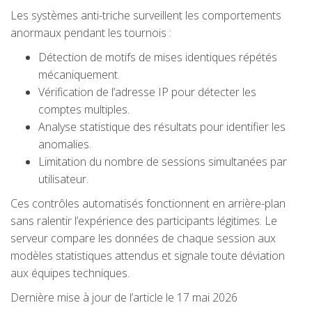
Les systèmes anti-triche surveillent les comportements
anormaux pendant les tournois :
Détection de motifs de mises identiques répétés
mécaniquement.
Vérification de l’adresse IP pour détecter les
comptes multiples.
Analyse statistique des résultats pour identifier les
anomalies.
Limitation du nombre de sessions simultanées par
utilisateur.
Ces contrôles automatisés fonctionnent en arrière-plan
sans ralentir l’expérience des participants légitimes. Le
serveur compare les données de chaque session aux
modèles statistiques attendus et signale toute déviation
aux équipes techniques.
Dernière mise à jour de l’article le 17 mai 2026