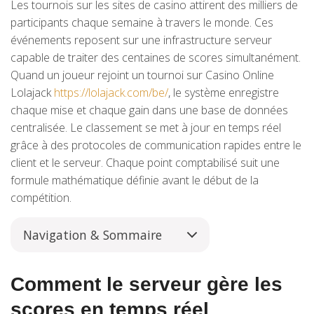
Les tournois sur les sites de casino attirent des milliers de
participants chaque semaine à travers le monde. Ces
événements reposent sur une infrastructure serveur
capable de traiter des centaines de scores simultanément.
Quand un joueur rejoint un tournoi sur Casino Online
Lolajack
https://lolajack.com/be/
, le système enregistre
chaque mise et chaque gain dans une base de données
centralisée. Le classement se met à jour en temps réel
grâce à des protocoles de communication rapides entre le
client et le serveur. Chaque point comptabilisé suit une
formule mathématique définie avant le début de la
compétition.
Navigation & Sommaire
Comment le serveur gère les
scores en temps réel