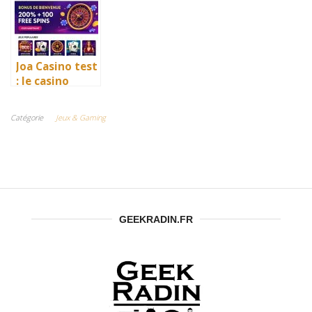
un site de
les geeks
conseils pour
casino en ligne
malins doivent
jouer malin en
moderne
savoir
ligne
Joa Casino test
: le casino
français qui
vaut le détour
Catégorie
Jeux & Gaming
?
GEEKRADIN.FR