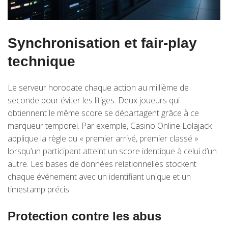
Synchronisation et fair-play
technique
Le serveur horodate chaque action au millième de
seconde pour éviter les litiges. Deux joueurs qui
obtiennent le même score se départagent grâce à ce
marqueur temporel. Par exemple, Casino Online Lolajack
applique la règle du « premier arrivé, premier classé »
lorsqu’un participant atteint un score identique à celui d’un
autre. Les bases de données relationnelles stockent
chaque événement avec un identifiant unique et un
timestamp précis.
Protection contre les abus