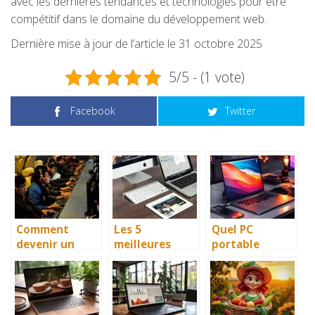
avec les dernières tendances et technologies pour être
compétitif dans le domaine du développement web.
Dernière mise à jour de l’article le 31 octobre 2025
5/5 - (1 vote)
Facebook
Twitter
Comment
Les 5
Quel PC
devenir un
meilleures
portable
gamer
agences web à
choisir pour le
professionnel
Nantes
développemen
?
spécialisées
t web ou
dans le
logiciel