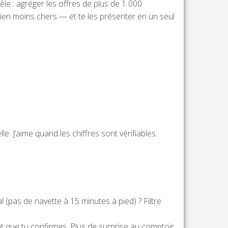
le : agréger les offres de plus de 1 000
en moins chers — et te les présenter en un seul
le. J’aime quand les chiffres sont vérifiables.
 (pas de navette à 15 minutes à pied) ? Filtre
nt que tu confirmes. Plus de surprise au comptoir.