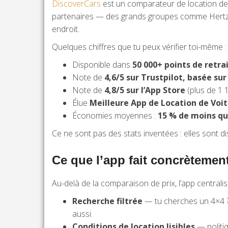
DiscoverCars
est un comparateur de location de v
partenaires — des grands groupes comme Hertz, 
endroit.
Quelques chiffres que tu peux vérifier toi-même :
Disponible dans
50 000+ points de retra
Note de
4,6/5 sur Trustpilot, basée sur 
Note de
4,8/5 sur l’App Store
(plus de 1 
Élue
Meilleure App de Location de Voi
Économies moyennes :
15 % de moins que
Ce ne sont pas des stats inventées : elles sont dis
Ce que l’app fait concrètemen
Au-delà de la comparaison de prix, l’app centralis
Recherche filtrée
— tu cherches un 4×4 ? I
aussi.
Conditions de location lisibles
— politiq