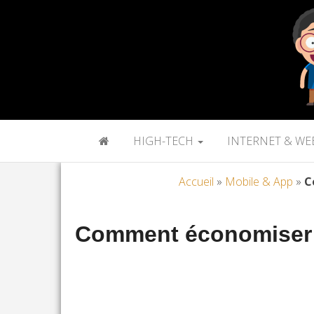
HIGH-TECH
INTERNET & WE
Accueil
»
Mobile & App
»
C
Comment économiser vr