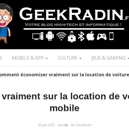
B
MOBILE & APP
CULTURE
JEUX & GAMING
omment économiser vraiment sur la location de voiture
aiment sur la location de v
mobile
30 juin 2026
Non
Par GeekRadin