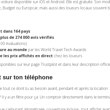
oiture disponible sur iOS et Android. Elle est gratuite. Son modè
Budget ou Europcar, mais aussi des loueurs locaux souvent bi
it dans 164 pays
plus de 274 000 avis vérifiés
100 évaluations)
ture au monde
par les World Travel Tech Awards
 les prix affichés en direct
chez les loueurs
ponibles sur leur page Trustpilot et dans leur description officiel
t sur ton téléphone
e tout ce dont tu as besoin avant, pendant et après la location :
l y a un filtre pour ça. Un comptoir directement dans le terminal
ue carburant, kilométrage, couverture incluse : tout affiché ava