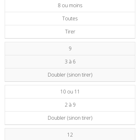
8 ou moins
Toutes
Tirer
9
3 à 6
Doubler (sinon tirer)
10 ou 11
2 à 9
Doubler (sinon tirer)
12