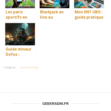
joueurs
nouveaux
français
joueurs
Les paris
Blackjack en
Mon ENT UBO :
sportifs en
live ou
guide pratique
France : le
blackjack RNG :
pour tirer parti
guide complet
lequel
de toutes ses
pour les
convient le
fonctionnalité
joueurs
mieux selon
s
votre style de
jeu ?
Guide mineur
Dofus :
pourquoi 80%
des joueurs
Catégorie
Jeux & Gaming
ratent leur
craft
GEEKRADIN.FR