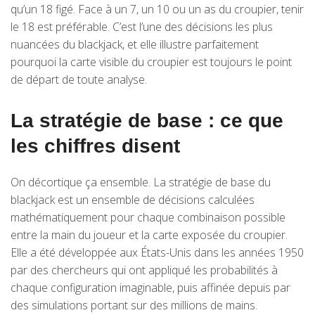
qu’un 18 figé. Face à un 7, un 10 ou un as du croupier, tenir
le 18 est préférable. C’est l’une des décisions les plus
nuancées du blackjack, et elle illustre parfaitement
pourquoi la carte visible du croupier est toujours le point
de départ de toute analyse.
La stratégie de base : ce que
les chiffres disent
On décortique ça ensemble. La stratégie de base du
blackjack est un ensemble de décisions calculées
mathématiquement pour chaque combinaison possible
entre la main du joueur et la carte exposée du croupier.
Elle a été développée aux États-Unis dans les années 1950
par des chercheurs qui ont appliqué les probabilités à
chaque configuration imaginable, puis affinée depuis par
des simulations portant sur des millions de mains.