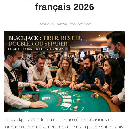
français 2026
9 juin 2026
Non
Par GeekRadin
Le blackjack, c’est le jeu de casino où les décisions du
joueur comptent vraiment. Chaque main posée sur le tapis