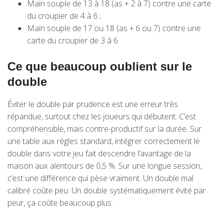
Main souple de 13 à 18 (as + 2 à 7) contre une carte
du croupier de 4 à 6 ;
Main souple de 17 ou 18 (as + 6 ou 7) contre une
carte du croupier de 3 à 6.
Ce que beaucoup oublient sur le
double
Éviter le double par prudence est une erreur très
répandue, surtout chez les joueurs qui débutent. C’est
compréhensible, mais contre-productif sur la durée. Sur
une table aux règles standard, intégrer correctement le
double dans votre jeu fait descendre l’avantage de la
maison aux alentours de 0,5 %. Sur une longue session,
c’est une différence qui pèse vraiment. Un double mal
calibré coûte peu. Un double systématiquement évité par
peur, ça coûte beaucoup plus.