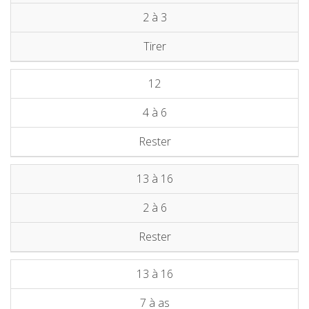
2 à 3
Tirer
12
4 à 6
Rester
13 à 16
2 à 6
Rester
13 à 16
7 à as