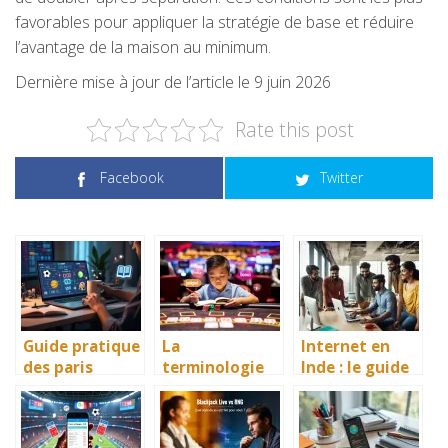
favorables pour appliquer la stratégie de base et réduire
l’avantage de la maison au minimum.
Dernière mise à jour de l’article le 9 juin 2026
Rate this post
Facebook
Twitter
Guide pratique
La
Internet en
des paris
terminologie
Inde : le guide
sportifs en
du casino
du geek radin
ligne pour les
démystifiée
pour rester
nouveaux
pour les
connecté