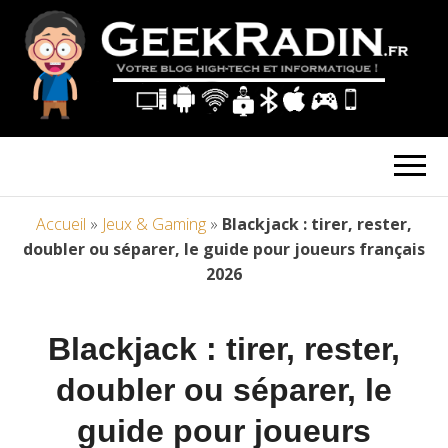
Accueil
»
Jeux & Gaming
»
Blackjack : tirer, rester,
doubler ou séparer, le guide pour joueurs français
2026
Blackjack : tirer, rester,
doubler ou séparer, le
guide pour joueurs