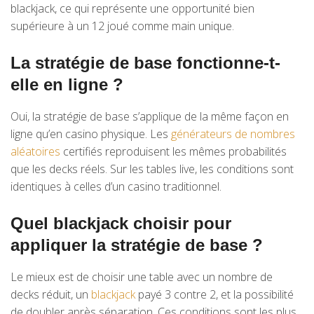
blackjack, ce qui représente une opportunité bien
supérieure à un 12 joué comme main unique.
La stratégie de base fonctionne-t-
elle en ligne ?
Oui, la stratégie de base s’applique de la même façon en
ligne qu’en casino physique. Les
générateurs de nombres
aléatoires
certifiés reproduisent les mêmes probabilités
que les decks réels. Sur les tables live, les conditions sont
identiques à celles d’un casino traditionnel.
Quel blackjack choisir pour
appliquer la stratégie de base ?
Le mieux est de choisir une table avec un nombre de
decks réduit, un
blackjack
payé 3 contre 2, et la possibilité
de doubler après séparation. Ces conditions sont les plus