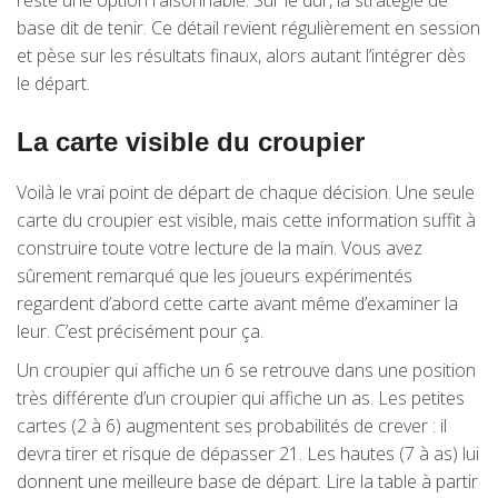
reste une option raisonnable. Sur le dur, la stratégie de
base dit de tenir. Ce détail revient régulièrement en session
et pèse sur les résultats finaux, alors autant l’intégrer dès
le départ.
La carte visible du croupier
Voilà le vrai point de départ de chaque décision. Une seule
carte du croupier est visible, mais cette information suffit à
construire toute votre lecture de la main. Vous avez
sûrement remarqué que les joueurs expérimentés
regardent d’abord cette carte avant même d’examiner la
leur. C’est précisément pour ça.
Un croupier qui affiche un 6 se retrouve dans une position
très différente d’un croupier qui affiche un as. Les petites
cartes (2 à 6) augmentent ses probabilités de crever : il
devra tirer et risque de dépasser 21. Les hautes (7 à as) lui
donnent une meilleure base de départ. Lire la table à partir