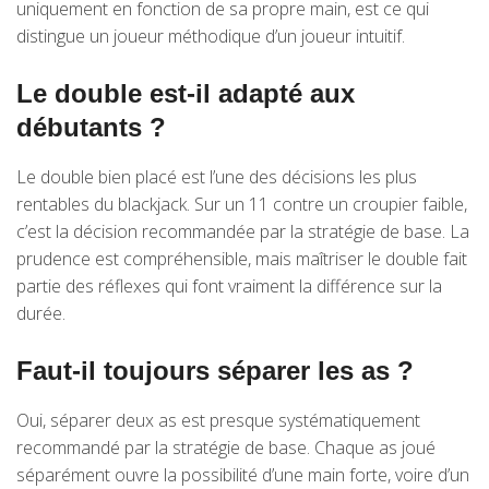
uniquement en fonction de sa propre main, est ce qui
distingue un joueur méthodique d’un joueur intuitif.
Le double est-il adapté aux
débutants ?
Le double bien placé est l’une des décisions les plus
rentables du blackjack. Sur un 11 contre un croupier faible,
c’est la décision recommandée par la stratégie de base. La
prudence est compréhensible, mais maîtriser le double fait
partie des réflexes qui font vraiment la différence sur la
durée.
Faut-il toujours séparer les as ?
Oui, séparer deux as est presque systématiquement
recommandé par la stratégie de base. Chaque as joué
séparément ouvre la possibilité d’une main forte, voire d’un