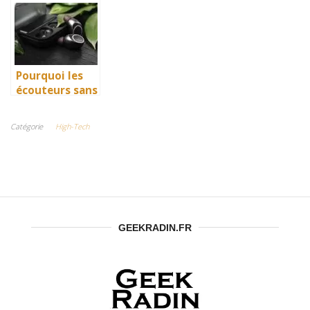
progiciel EDEN
agence digitale
câble HDMI ?
ERP & CRM ?
?
Pourquoi les
écouteurs sans
fil sont-ils
meilleurs et
Catégorie
High-Tech
plus fiables ?
GEEKRADIN.FR