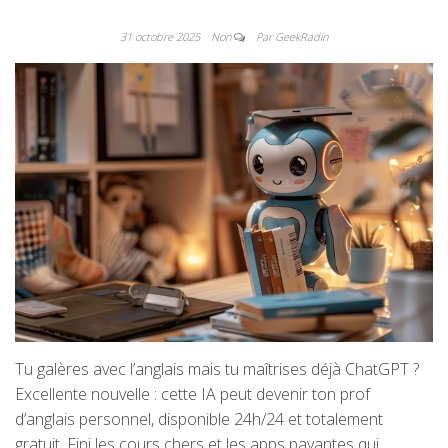
31 octobre 2025
Non
Par GeekRadin
Tu galères avec l’anglais mais tu maîtrises déjà ChatGPT ?
Excellente nouvelle : cette IA peut devenir ton prof
d’anglais personnel, disponible 24h/24 et totalement
gratuit. Fini les cours chers et les apps payantes qui