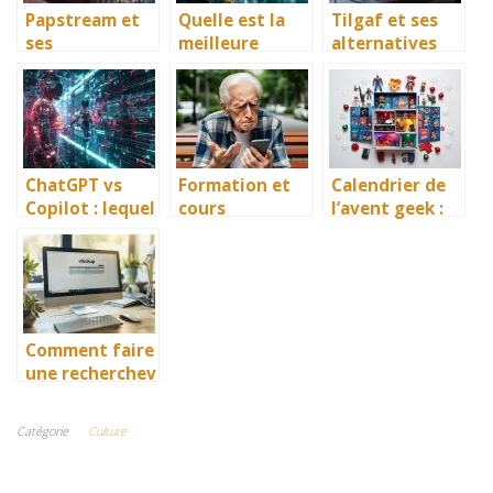
Papstream et
Quelle est la
Tilgaf et ses
ses
meilleure
alternatives
alternatives
version de
pour un
astuces pour
ChatGPT en
streaming
du streaming
2026 ?
malin
malin
ChatGPT vs
Formation et
Calendrier de
Copilot : lequel
cours
l’avent geek :
choisir en 2026
smartphone
Star Wars,
?
seniors : nos
Marvel ou
astuces geek
gaming, lequel
choisir pour
décembre 2026
?
Comment faire
une recherchev
dans Excel ?
Les bases et
Catégorie
Culture
astuces pour
maîtriser cette
fonction