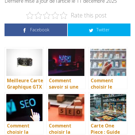
Dernière mise à jour de l’article le 11 décembre 2025
Rate this post
Facebook
Twitter
Meilleure Carte
Comment
Comment
Graphique GTX
savoir si une
choisir le
> Top 10 en
carte
meilleur
2026
graphique est
lecteur de
compatible
carte SIM pour
avec son PC ?
vos besoins?
Comment
Comment
Carte One
choisir la
choisir la
Piece : Guide