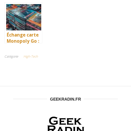
bonne
bonne agence
ultime des
plateforme de
SEO pour gérer
cartes à
Netlinking
son projet ?
collectionner
pour son SEO ?
Échange carte
Monopoly Go :
comment
récupérer des
Catégorie
High-Tech
cartes
gratuitement
GEEKRADIN.FR