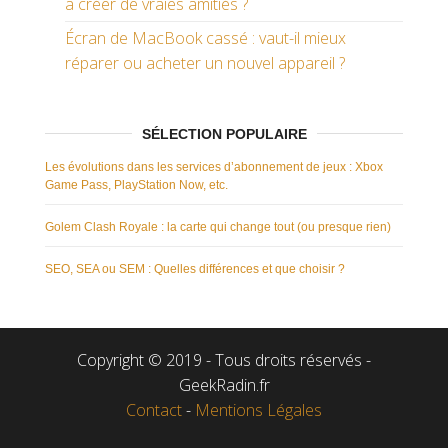
à créer de vraies amitiés ?
Écran de MacBook cassé : vaut-il mieux
réparer ou acheter un nouvel appareil ?
SÉLECTION POPULAIRE
Les évolutions dans les services d’abonnement de jeux : Xbox
Game Pass, PlayStation Now, etc.
Golem Clash Royale : la carte qui change tout (ou presque rien)
SEO, SEA ou SEM : Quelles différences et que choisir ?
Copyright © 2019 - Tous droits réservés -
GeekRadin.fr
Contact
-
Mentions Légales