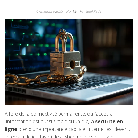
4 novembre 2025
Non
Par GeekRadin
À l’ère de la connectivité permanente, où l’accès à
l’information est aussi simple qu’un clic, la
sécurité en
ligne
prend une importance capitale. Internet est devenu
le terrain de jeu favori des cybercriminels qui usent