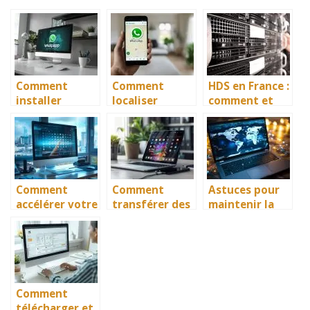
Comment
Comment
HDS en France :
installer
localiser
comment et
WhatsApp sur
quelqu’un sur
pourquoi
un PC ?
WhatsApp ?
héberger vos
données de
santé ?
Comment
Comment
Astuces pour
accélérer votre
transférer des
maintenir la
PC avec des
fichiers
confidentialité
logiciels et
d’Android vers
de vos données
applications
PC sans tracas
en ligne
efficaces
Comment
télécharger et