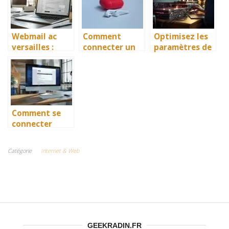
guide simple et
sans
en voyage
rapide
adaptateur
officiel)
Webmail ac
Comment
Optimisez les
versailles :
connecter un
paramètres de
comment se
casque
votre routeur
connecter
bluetooth sur
pour une
facilement
tv ?
connexion
internet plus
rapide
Comment se
connecter
facilement à
AOL Mail ?
Catégorie
Internet & Web
GEEKRADIN.FR