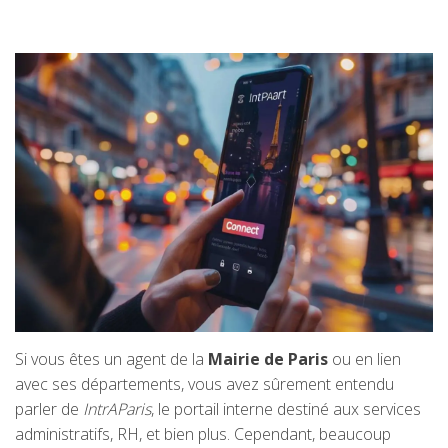
Si vous êtes un agent de la
Mairie de Paris
ou en lien
avec ses départements, vous avez sûrement entendu
parler de
IntrAParis
, le portail interne destiné aux services
administratifs, RH, et bien plus. Cependant, beaucoup