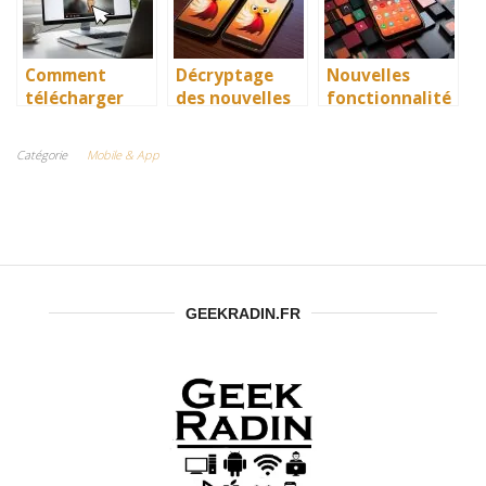
marchent
sans mot de
vraiment
passe
Comment
Décryptage
Nouvelles
télécharger
des nouvelles
fonctionnalité
une vidéo de
fonctionnalité
s de sécurité
YouTube sur
s d’iOS 15 et
introduites
Catégorie
Mobile & App
PC sans logiciel
Android 13
dans la
dernière
version
d’Android
GEEKRADIN.FR