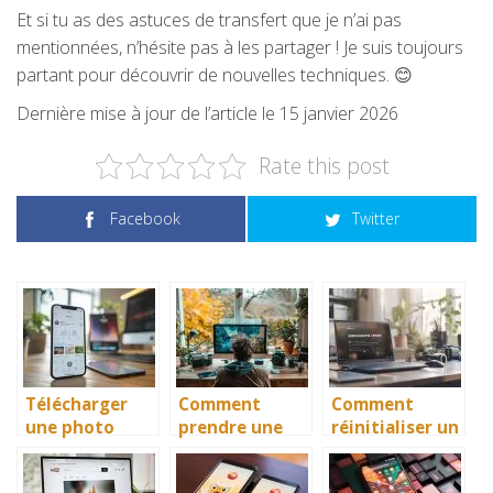
Et si tu as des astuces de transfert que je n’ai pas
mentionnées, n’hésite pas à les partager ! Je suis toujours
partant pour découvrir de nouvelles techniques. 😊
Dernière mise à jour de l’article le 15 janvier 2026
Rate this post
Facebook
Twitter
Télécharger
Comment
Comment
une photo
prendre une
réinitialiser un
Instagram : les
photo sur PC
PC Asus au
astuces qui
sans tracas
démarrage