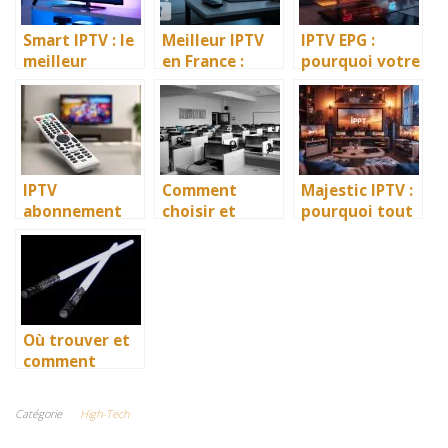
Smart IPTV : le
Meilleur IPTV
IPTV EPG :
meilleur
en France :
pourquoi votre
abonnement
Guide Complet
guide TV
IPTV premium
pour Choisir le
numérique
en France en
Service Idéal
change tout
2026
IPTV
Comment
Majestic IPTV :
abonnement
choisir et
pourquoi tout
prix Tunisie :
trouver le
le monde en
arrête de payer
meilleur
parle ?
trop cher en
hébergeur web
2026
?
Où trouver et
comment
choisir un
sabre laser ?
Catégorie
High-Tech