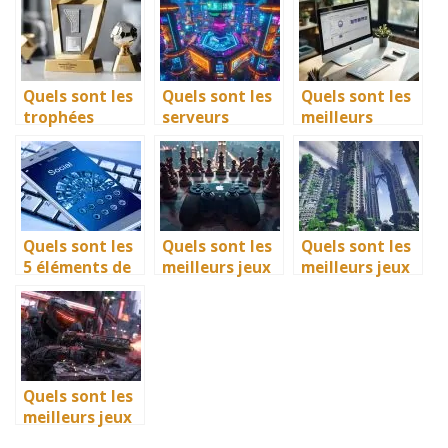
Quels sont les
Quels sont les
Quels sont les
trophées
serveurs
meilleurs
YouTube et
Minecraft en
logiciels de
comment les
tendance en
traitement de
obtenir ?
2026 ?
texte en 2026 ?
Quels sont les
Quels sont les
Quels sont les
5 éléments de
meilleurs jeux
meilleurs jeux
conception des
de stratégie
de PS4 pour un
logos High
pour Mac en
enfant de 10
Tech ?
2026 ?
ans ?
Quels sont les
meilleurs jeux
de FPS gratuits