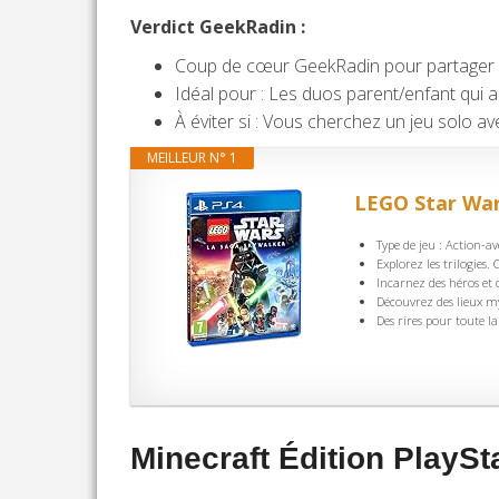
Verdict GeekRadin :
Coup de cœur GeekRadin pour partager s
Idéal pour : Les duos parent/enfant qui a
À éviter si : Vous cherchez un jeu solo a
MEILLEUR N° 1
LEGO Star War
Type de jeu : Action-a
Explorez les trilogies
Incarnez des héros et 
Découvrez des lieux my
Des rires pour toute la
Minecraft Édition PlaySta