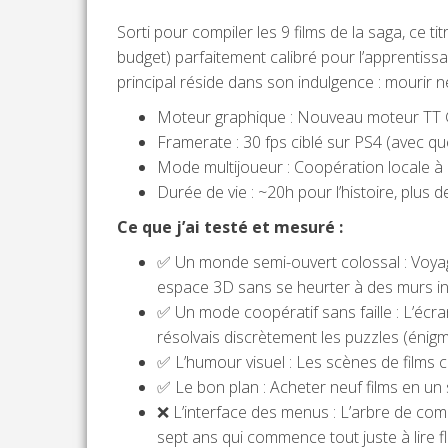
Sorti pour compiler les 9 films de la saga, ce 
budget) parfaitement calibré pour l’apprentis
principal réside dans son indulgence : mourir ne
Moteur graphique : Nouveau moteur TT 
Framerate : 30 fps ciblé sur PS4 (avec q
Mode multijoueur : Coopération locale à 
Durée de vie : ~20h pour l’histoire, plus
Ce que j’ai testé et mesuré :
✅ Un monde semi-ouvert colossal : Voyage
espace 3D sans se heurter à des murs inv
✅ Un mode coopératif sans faille : L’écr
résolvais discrètement les puzzles (énig
✅ L’humour visuel : Les scènes de films
✅ Le bon plan : Acheter neuf films en un 
❌ L’interface des menus : L’arbre de co
sept ans qui commence tout juste à lire f