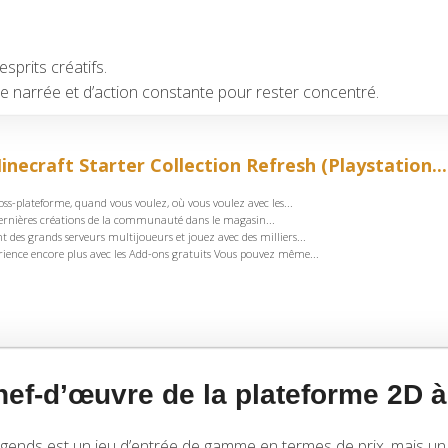
esprits créatifs.
oire narrée et d’action constante pour rester concentré.
inecraft Starter Collection Refresh (Playstation...
oss-plateforme, quand vous voulez, où vous voulez avec les...
dernières créations de la communauté dans le magasin...
 des grands serveurs multijoueurs et jouez avec des milliers...
rience encore plus avec les Add-ons gratuits Vous pouvez même...
f-d’œuvre de la plateforme 2D à
ends est un jeu d’entrée de gamme en termes de prix, mais un A