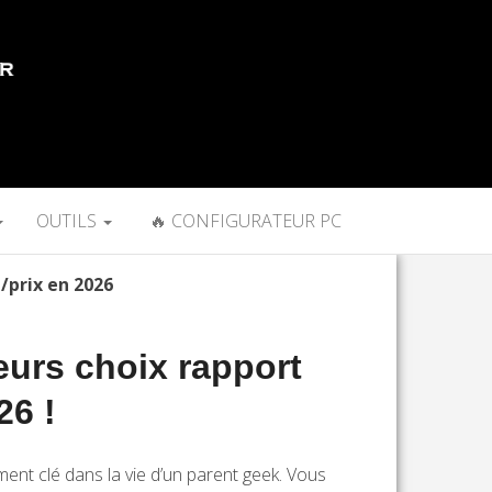
OUTILS
🔥 CONFIGURATEUR PC
é/prix en 2026
eurs choix rapport
26 !
ent clé dans la vie d’un parent geek. Vous