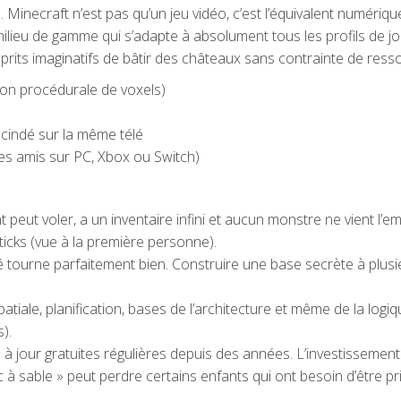
 Minecraft n’est pas qu’un jeu vidéo, c’est l’équivalent numériq
 milieu de gamme qui s’adapte à absolument tous les profils de j
esprits imaginatifs de bâtir des châteaux sans contrainte de ress
ion procédurale de voxels)
scindé sur la même télé
des amis sur PC, Xbox ou Switch)
peut voler, a un inventaire infini et aucun monstre ne vient l’em
sticks (vue à la première personne).
ndé tourne parfaitement bien. Construire une base secrète à pl
iale, planification, bases de l’architecture et même de la logi
).
à jour gratuites régulières depuis des années. L’investissement in
ac à sable » peut perdre certains enfants qui ont besoin d’être pr