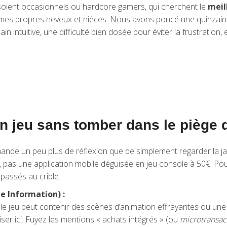
 soient occasionnels ou hardcore gamers, qui cherchent le
meil
on mes propres neveux et nièces. Nous avons poncé une quinzaine 
main intuitive, une difficulté bien dosée pour éviter la frustratio
un jeu sans tomber dans le piège
ande un peu plus de réflexion que de simplement regarder la ja
, pas une application mobile déguisée en jeu console à 50€. Po
 passés au crible.
 Information) :
e le jeu peut contenir des scènes d’animation effrayantes ou un
iser ici. Fuyez les mentions « achats intégrés » (ou
microtransac