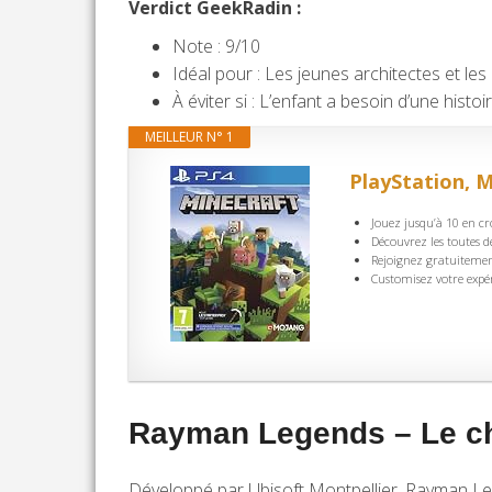
Verdict GeekRadin :
Note : 9/10
Idéal pour : Les jeunes architectes et les 
À éviter si : L’enfant a besoin d’une hist
MEILLEUR N° 1
PlayStation, M
Jouez jusqu’à 10 en cr
Découvrez les toutes 
Rejoignez gratuitement
Customisez votre expé
Rayman Legends – Le che
Développé par Ubisoft Montpellier, Rayman Leg