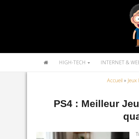
HIGH-TECH
INTERNET & WE
Accueil
»
Jeux
PS4 : Meilleur Je
qua
T