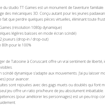
titre du studio TT Games est un monument de l’aventure familiale
sage des mécaniques 3D. Conçu autant pour les jeunes padawans
 fait que perdre quelques pièces virtuelles, éliminant toute frust
Games (résolution 1080p dynamique)
uelques légères baisses en mode écran scindé)
2 joueurs (drop-in / drop-out)
 de 80h pour le 100%
r de Tatooine à Coruscant offre un vrai sentiment de liberté, 
isibles.
an scindé dynamique s’adapte aux mouvements. J’ai pu laisser m
mes) pour avancer.
 cultes sont rejouées avec des gags muets ou doublés qui font 
seul jeu offre un ratio prix/heure de jeu absolument imbattable.
mpétences (pour améliorer les personnages) est un peu trop co
luidement.