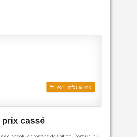
Voir : Infos & Prix
 prix cassé
AA absolu en termes de finition. C’est un jeu