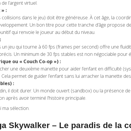
de l’argent virtuel.
 » :
es collisions dans le jeu) doit être généreuse. À cet âge, la coor
veloppement. Un bon titre pour cette tranche d’âge propose des
unitif qui renvoie le joueur au début du niveau.
:
 un jeu qui tourne à 60 fps (frames per second) offre une fluidité 
récis. Un minimum de 30 fps stables est non négociable pour év
ique ou « Couch Co-op ») :
ancher une deuxième manette pour aider l’enfant en difficulté (s
. Cela permet de guider l’enfant sans lui arracher la manette de
bles) :
adin, il doit durer. Un monde ouvert (sandbox) ou la présence de
n après avoir terminé l’histoire principale.
i ma sélection.
a Skywalker – Le paradis de la c