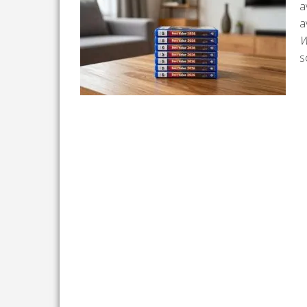
a
a
W
s