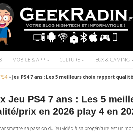
B
MOBILE & APP
CULTURE
JEUX & GAMING
 PS4
»
Jeu PS4 7 ans : Les 5 meilleurs choix rapport qualit
ux Jeu PS4 7 ans : Les 5 meill
lité/prix en 2026 play 4 en 20
ransmettre sa passion du jeu vidéo à sa progéniture est un mom