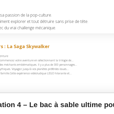
a passion de la pop-culture.
iment explorer et tout détruire sans prise de tête.
vec du vrai challenge mécanique.
s : La Saga Skywalker
venture
. Commencez votre aventure en sélectionnant la trilogie de...
des méchants emblématiques. Il y a plus de 300 personnages...
thiques. Voyagez jusqu’à vos planètes préférées issues...
 famille.Cette expérience vidéoludique LEGO hilarante et...
tion 4 – Le bac à sable ultime pou