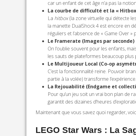
car un enfant de cet âge n’a pas la notion 
La courbe de difficulté et la « Hitbox
La
hitbox
(la zone virtuelle qui détecte l
la manette DualShock 4 est encore en dé
réguliers et l’absence de « Game Over » p
Le Framerate (Images par seconde) 
On l’oublie souvent pour les enfants, mais
les sauts de plateformes beaucoup plus p
Le Multijoueur Local (Co-op asymétr
C’est la fonctionnalité reine. Pouvoir br
partie à la volée) transforme l’expérience
La Rejouabilité (Endgame et collecti
Pour qu’un jeu soit un vrai bon plan de r
garantit des dizaines d’heures d’exploratio
Maintenant que vous savez quoi regarder, voic
LEGO Star Wars : La Sag