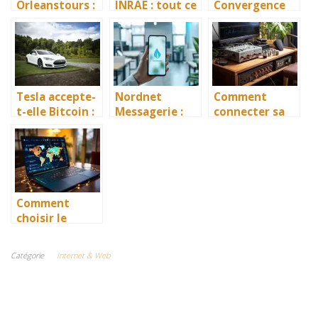
Orleanstours :
INRAE : tout ce
Convergence
Tout ce que
que vous devez
Lyon : Tout ce
vous devez
savoir pour
que vous devez
savoir pour
accéder à vos
savoir
optimiser
e-mails
votre usage
Tesla accepte-
Nordnet
Comment
t-elle Bitcoin :
Messagerie :
connecter sa
tout ce que
Tout savoir
Xbox 360 en
vous devez
pour bien
WiFi (avec ou
savoir
gérer votre
sans
compte mail
adaptateur
officiel)
Comment
choisir le
meilleur VPN
pour vos
Catégorie
Internet & Web
besoins de
sécurité en
ligne