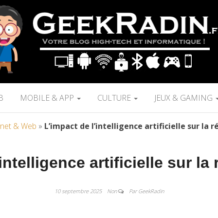
B
MOBILE & APP
CULTURE
JEUX & GAMING
rnet & Web
»
L’impact de l’intelligence artificielle sur la
intelligence artificielle sur l
10 septembre 2025
Non
Par GeekRadin