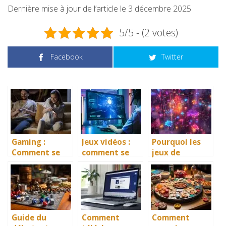
Dernière mise à jour de l’article le 3 décembre 2025
5/5 - (2 votes)
Facebook
Twitter
Gaming :
Jeux vidéos :
Pourquoi les
Comment se
comment se
jeux de
faire des amis
procurer des
mémoire
pour jouer à
devises
Google
des jeux vidéos
virtuelles
deviennent
?
rapidement ?
notre nouvelle
addiction
Guide du
Comment
Comment