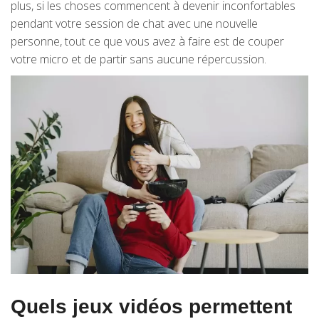
plus, si les choses commencent à devenir inconfortables
pendant votre session de chat avec une nouvelle
personne, tout ce que vous avez à faire est de couper
votre micro et de partir sans aucune répercussion.
Quels jeux vidéos permettent