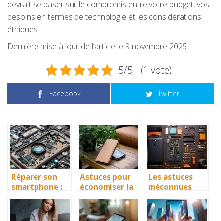
devrait se baser sur le compromis entre votre budget, vos
besoins en termes de technologie et les considérations
éthiques.
Dernière mise à jour de l’article le 9 novembre 2025
5/5 - (1 vote)
Facebook
Twitter
Réparer son
Astuces pour
Les astuces
smartphone :
économiser la
méconnues
comment
batterie de
pour optimiser
trouver les
votre
les
bonnes pièces
smartphone au
performances