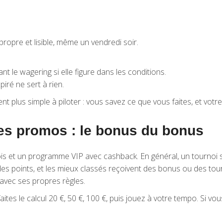
propre et lisible, même un vendredi soir.
 le wagering si elle figure dans les conditions.
iré ne sert à rien.
nt plus simple à piloter : vous savez ce que vous faites, et votr
tes promos : le bonus du bonus
is et un programme VIP avec cashback. En général, un tournoi 
 des points, et les mieux classés reçoivent des bonus ou des tou
 avec ses propres règles.
faites le calcul 20 €, 50 €, 100 €, puis jouez à votre tempo. Si vo