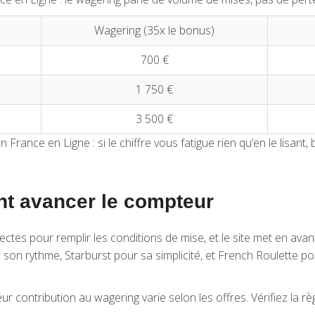
Wagering (35x le bonus)
700 €
1 750 €
3 500 €
 France en Ligne : si le chiffre vous fatigue rien qu’en le lisant
ont avancer le compteur
ctes pour remplir les conditions de mise, et le site met en avan
on rythme, Starburst pour sa simplicité, et French Roulette pour 
eur contribution au wagering varie selon les offres. Vérifiez la rè