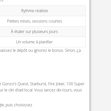
Rythme réaliste
Petites mises, sessions courtes
À étaler sur plusieurs jours
Un volume à planifier
, baissez le dépôt ou ignorez le bonus. Sinon, ça
t Gonzo’s Quest, Starburst, Fire Joker, 100 Super
le clin d’œil local. Vous lancez dix tours, vous
gle, puis choisissez.