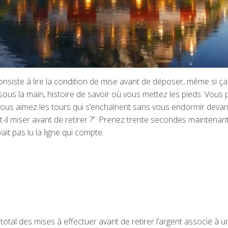
onsiste à lire la condition de mise avant de déposer, même si ça 
us la main, histoire de savoir où vous mettez les pieds. Vous
ous aimez les tours qui s’enchaînent sans vous endormir devant
-il miser avant de retirer ?”. Prenez trente secondes maintenant
it pas lu la ligne qui compte.
otal des mises à effectuer avant de retirer l’argent associé à u