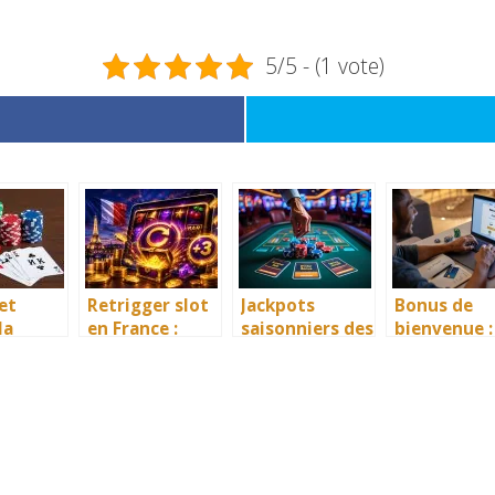
5/5 - (1 vote)
et
Retrigger slot
Jackpots
Bonus de
la
en France :
saisonniers des
bienvenue :
e mise
tours gratuits
casinos : Une
comment
te des
prolongés et
analyse
utiliser
conditions
comparative
intelligem
tés
des conditions
t les
promotionnell
récompens
es
des casinos
ligne