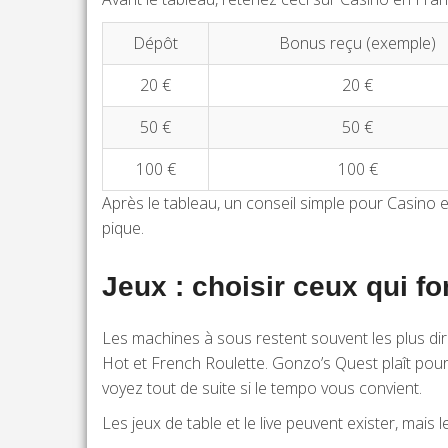
Dépôt
Bonus reçu (exemple)
20 €
20 €
50 €
50 €
100 €
100 €
Après le tableau, un conseil simple pour Casino en
pique.
Jeux : choisir ceux qui f
Les machines à sous restent souvent les plus dire
Hot et French Roulette. Gonzo’s Quest plaît pour s
voyez tout de suite si le tempo vous convient.
Les jeux de table et le live peuvent exister, mais l