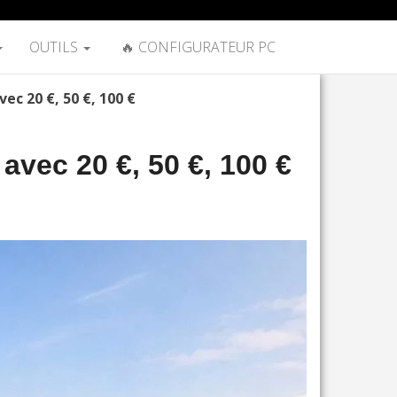
OUTILS
🔥 CONFIGURATEUR PC
ec 20 €, 50 €, 100 €
avec 20 €, 50 €, 100 €