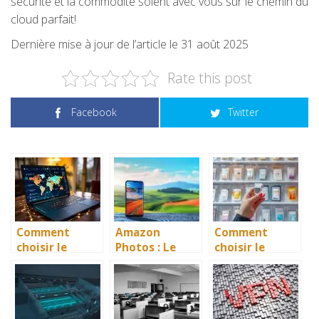
sécurité et la commodité soient avec vous sur le chemin du
cloud parfait!
Dernière mise à jour de l’article le 31 août 2025
Rate this post
Facebook
Twitter
Comment
Amazon
Comment
choisir le
Photos : Le
choisir le
meilleur VPN
service de
meilleur
pour vos
stockage idéal
lecteur de
besoins de
pour vos
carte SIM pour
sécurité en
précieux
vos besoins?