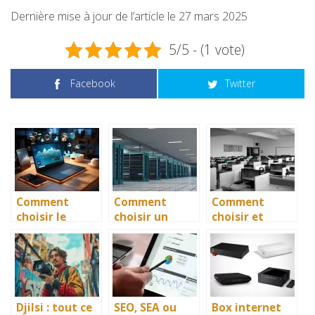
Dernière mise à jour de l’article le 27 mars 2025
5/5 - (1 vote)
Facebook
Twitter
Comment
Comment
Comment
choisir le
choisir un
choisir et
meilleur
hébergeur web
trouver le
service de
?
meilleur
stockage cloud
hébergeur web
pour vos
?
besoins
Djilsi : tout ce
SEO, SEA ou
Box internet