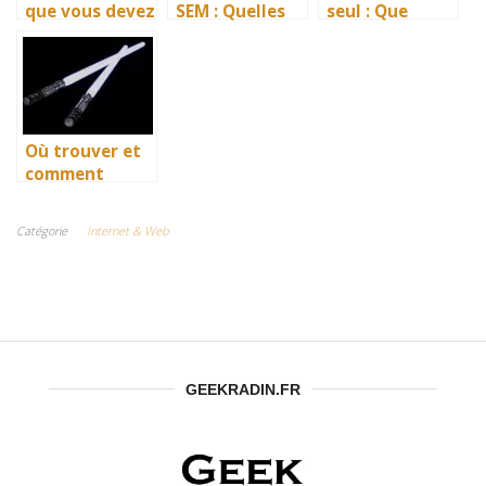
que vous devez
SEM : Quelles
seul : Que
savoir sur le
différences et
choisir en 2026
youtubeur
que choisir ?
?
français
Où trouver et
comment
choisir un
sabre laser ?
Catégorie
Internet & Web
GEEKRADIN.FR