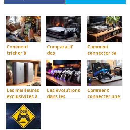
Comment
Comparatif
Comment
tricher à
des
connecter sa
Gardenscapes
performances :
Xbox 360 en
sans
PlayStation 5
WiFi (avec ou
générateur
vs Xbox Series
sans
X
adaptateur
officiel)
Les meilleures
Les évolutions
Comment
exclusivités à
dans les
connecter une
venir sur
services
manette PS3
PlayStation 5
d’abonnement
sur PC
et Xbox Series
de jeux : Xbox
facilement ?
X
Game Pass,
PlayStation