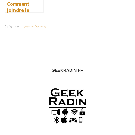
Now, etc.
Comment
joindre le
service
clientèle pour
Catégorie
Jeux & Gaming
obtenir des
informations
sur un jeu
vidéo ?
GEEKRADIN.FR