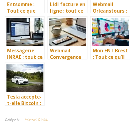
Entsomme :
Lidl facture en
Webmail
Tout ce que
ligne : tout ce
Orleanstours :
vous devez
que vous devez
Tout ce que
savoir pour
savoir pour
vous devez
bien l’utiliser
obtenir la
savoir pour
vôtre
optimiser
votre usage
Messagerie
Webmail
Mon ENT Brest
INRAE : tout ce
Convergence
: Tout ce qu’il
que vous devez
Lyon : Tout ce
faut savoir
savoir pour
que vous devez
pour bien
accéder à vos
savoir
l’utiliser
e-mails
Tesla accepte-
t-elle Bitcoin :
tout ce que
vous devez
Catégorie
Internet & Web
savoir