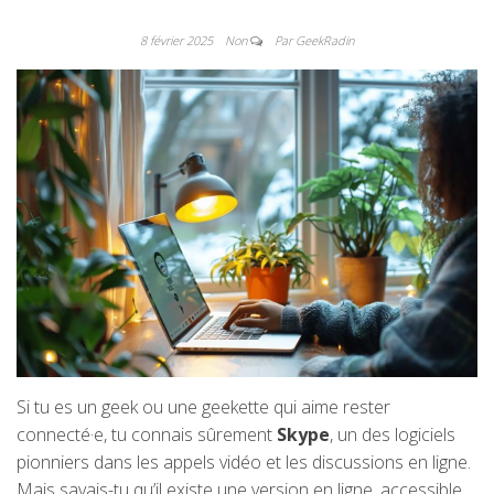
8 février 2025
Non
Par GeekRadin
Si tu es un geek ou une geekette qui aime rester
connecté·e, tu connais sûrement
Skype
, un des logiciels
pionniers dans les appels vidéo et les discussions en ligne.
Mais savais-tu qu’il existe une version en ligne, accessible