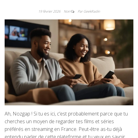
19 février 2026
Non
Par GeekRadin
Ah, Nozgap ! Si tu es ici, c’est probablement parce que tu
cherches un moyen de regarder tes films et séries
préférés en streaming en France. Peut-être as-tu déjà
entendu parler de cette plateforme et tu veux en savoir