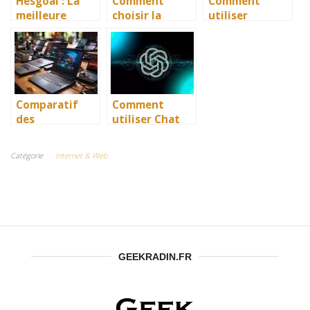
Hesgoal : La
Comment
Comment
meilleure
choisir la
utiliser
plateforme de
bonne
Pinterest
streaming foot
plateforme de
comme outil de
TV en direct
Netlinking
marketing
pour son SEO ?
pour booster
ton trafic
gratuitement
Comparatif
Comment
des
utiliser Chat
plateformes de
GPT 4
streaming en
gratuitement ?
Catégorie
Internet & Web
direct : Twitch,
Voici l’astuce
YouTube Live,
ultime !
etc.
GEEKRADIN.FR