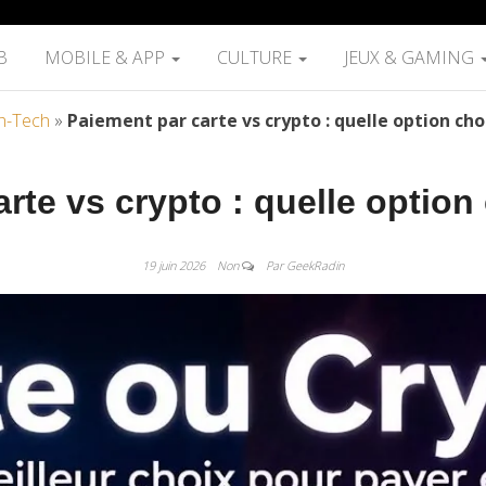
B
MOBILE & APP
CULTURE
JEUX & GAMING
h-Tech
»
Paiement par carte vs crypto : quelle option choi
rte vs crypto : quelle option 
19 juin 2026
Non
Par GeekRadin