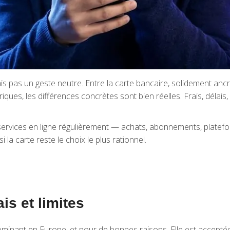
is pas un geste neutre. Entre la carte bancaire, solidement anc
es, les différences concrètes sont bien réelles. Frais, délais, con
s services en ligne régulièrement — achats, abonnements, plate
 la carte reste le choix le plus rationnel.
ais et limites
minant en Europe, et pour de bonnes raisons. Elle est acceptée