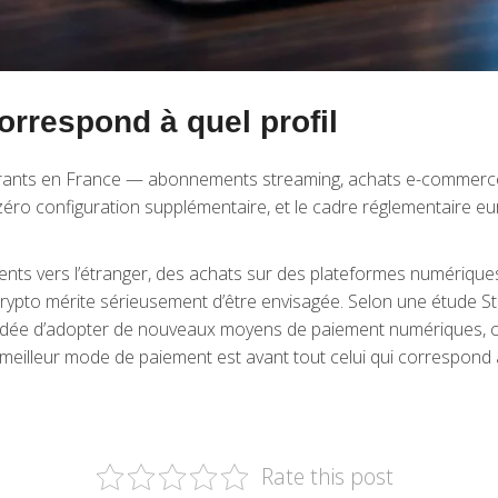
rrespond à quel profil
rants en France — abonnements streaming, achats e-commerce, lo
e zéro configuration supplémentaire, et le cadre réglementaire 
ts vers l’étranger, des achats sur des plateformes numériques i
 crypto mérite sérieusement d’être envisagée. Selon une étude S
idée d’adopter de nouveaux moyens de paiement numériques, ce 
Le meilleur mode de paiement est avant tout celui qui correspon
Rate this post