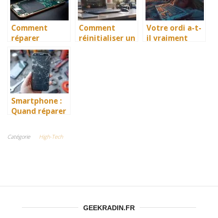
?
détachées ?
Comment
Comment
Votre ordi a-t-
réparer
réinitialiser un
il vraiment
facilement et
PC Asus au
besoin d’une
rapidement
démarrage
retraite ?
votre
sans mot de
téléphone
passe
Smartphone :
Quand réparer
et quand
changer ?
Catégorie
High-Tech
GEEKRADIN.FR