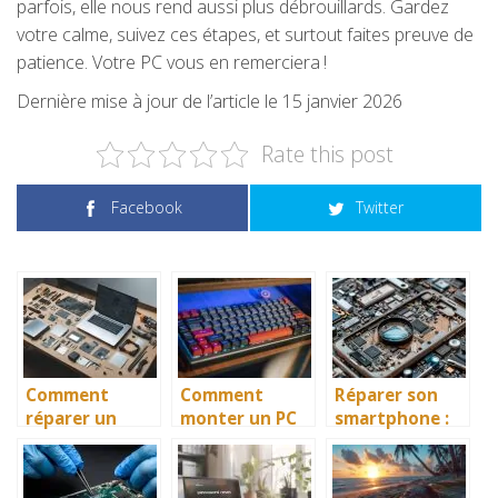
parfois, elle nous rend aussi plus débrouillards. Gardez
votre calme, suivez ces étapes, et surtout faites preuve de
patience. Votre PC vous en remerciera !
Dernière mise à jour de l’article le 15 janvier 2026
Rate this post
Facebook
Twitter
Comment
Comment
Réparer son
réparer un
monter un PC
smartphone :
écran
Gamer ?
comment
d’ordinateur
trouver les
portable cassé
bonnes pièces